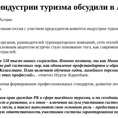
индустрии туризма обсудили в
льная сессия с участием председателя комитета индустрии тури
 органов, руководителей туроператорских компаний, сети отеле
сновным акцентом встречи стало понимание того, как современ
отраслей.
е 538 тысяч наших сограждан. Именно поэтому, мы как Мини
али ряд системных мер, как обновление профстандартов и об
 Казахстане. План включает обучение гидов, линейного перс
 этих профессий»,
- отметил Нуртас Карипбаев.
лючая формирование профессиональных стандартов, развитие не
.
ния прав граждан РК в сфере выездного туризма, и на сегодня
т и развитие, и в этом – ключевая заслуга участников сист
 мест, а также выполняют свою основную роль – предоставл
ую ответственность участников системы гарантирования п