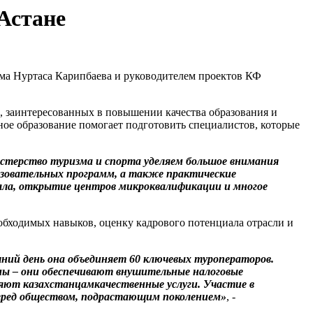
 Астане
зма Нуртаса Карипбаева и руководителем проектов КФ
й, заинтересованных в повышении качества образования и
ное образование помогает подготовить специалистов, которые
стерство туризма и спорта уделяем большое внимания
разовательных программ, а также практические
онала, открытие центров микроквалификации и многое
обходимых навыков, оценку кадрового потенциала отрасли и
шний день она объединяет 60 ключевых туроператоров.
емы – они обеспечивают внушительные налоговые
яют казахстанцамкачественные услуги. Участие в
еред обществом, подрастающим поколением»
, -