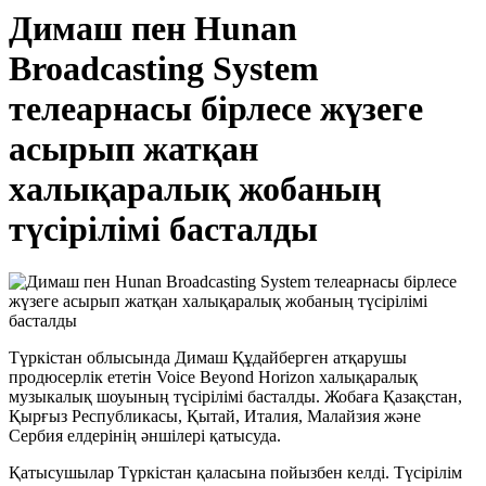
Димаш пен Hunan
Broadcasting System
телеарнасы бірлесе жүзеге
асырып жатқан
халықаралық жобаның
түсірілімі басталды
Түркістан облысында Димаш Құдайберген атқарушы
продюсерлік ететін Voice Beyond Horizon халықаралық
музыкалық шоуының түсірілімі басталды. Жобаға Қазақстан,
Қырғыз Республикасы, Қытай, Италия, Малайзия және
Сербия елдерінің әншілері қатысуда.
Қатысушылар Түркістан қаласына пойызбен келді. Түсірілім