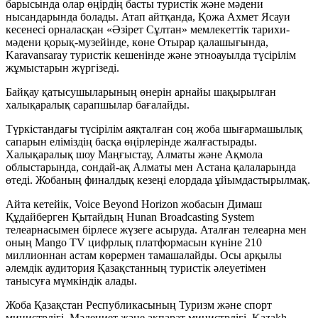
барысында олар өңірдің басты туристік және мәдени
нысандарында болады. Атап айтқанда, Қожа Ахмет Ясауи
кесенесі орналасқан «Әзірет Сұлтан» мемлекеттік тарихи-
мәдени қорық-музейінде, көне Отырар қалашығында,
Karavansaray туристік кешенінде және этноауылда түсірілім
жұмыстарын жүргізеді.
Байқау қатысушыларының өнерін арнайы шақырылған
халықаралық сарапшылар бағалайды.
Түркістандағы түсірілім аяқталған соң жоба шығармашылық
сапарын еліміздің басқа өңірлерінде жалғастырады.
Халықаралық шоу Маңғыстау, Алматы және Ақмола
облыстарында, сондай-ақ Алматы мен Астана қалаларында
өтеді. Жобаның финалдық кезеңі елордада ұйымдастырылмақ.
Айта кетейік, Voice Beyond Horizon жобасын Димаш
Құдайберген Қытайдың Hunan Broadcasting System
телеарнасымен бірлесе жүзеге асыруда. Аталған телеарна мен
оның Mango TV цифрлық платформасын күніне 210
миллионнан астам көрермен тамашалайды. Осы арқылы
әлемдік аудитория Қазақстанның туристік әлеуетімен
танысуға мүмкіндік алады.
Жоба Қазақстан Республикасының Туризм және спорт
министрлігі, Мәдениет және ақпарат министрлігі, Kazakh