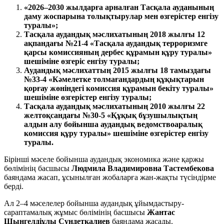
«2026–2030 жылдарға арналған Тасқала ауданының
даму жоспарына толықтырулар мен өзгерістер енгізу
туралы»;
Тасқала аудандық мәслихатының 2018 жылғы 12
ақпандағы №21-4 «Тасқала аудандық терроризмге
қарсы комиссияның дербес құрамын құру туралы»
шешіміне өзгеріс енгізу туралы;
Аудандық мәслихаттың 2015 жылғы 18 тамыздағы
№33-4 «Кәмелетке толмағандардың құқықтарын
қорғау жөніндегі комиссия құрамын бекіту туралы»
шешіміне өзгерістер енгізу туралы;
Тасқала аудандық мәслихатының 2010 жылғы 22
желтоқсандағы №30-5 «Құқық бұзушылықтың
алдын алу бойынша аудандық ведомствоаралық
комиссия құру туралы» шешіміне өзгерістер енгізу
туралы.
Бірінші мәселе бойынша аудандық экономика және қаржы
бөлімінің басшысы
Людмила Владимировна Тастембекова
баяндама жасап, ұсынылған жобаларға жан-жақты түсіндірме
берді.
Ал 2–4 мәселелер бойынша аудандық ұйымдастыру-
сараптамалық жұмыс бөлімінің басшысы
Жантас
Шынгелдіұлы Сүндетқалиев
баяндама жасады.