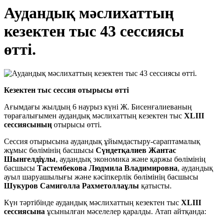
Аудандық мәслихаттың
кезектен тыс 43 сессиясы
өтті.
Кезектен тыс сессия отырысы өтті
Ағымдағы жылдың 6 наурыз күні Ж. Бисенғалиеваның
төрағалығымен аудандық мәслихаттың кезектен тыс
XLIII
сессиясының
отырысы өтті.
Сессия отырысына аудандық ұйымдастыру-сараптамалық
жұмыс бөлімінің басшысы
Сүндетқалиев Жантас
Шынгелдіұлы
, аудандық экономика және қаржы бөлімінің
басшысы
Тастембекова Людмила Владимировна
, аудандық
ауыл шаруашылығы және кәсіпкерлік бөлімінің басшысы
Ш
у
к
у
ров Самиголла Рахметоллаұлы
қатысты.
Күн тәртібінде аудандық мәслихаттың кезектен тыс
XLIII
сессиясына
ұсынылған мәселелер қаралды. Атап айтқанда: