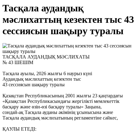
Тасқала аудандық
мәслихаттың кезектен тыс 43
сессиясын шақыру туралы
ТАСҚАЛА АУДАНДЫҚ МӘСЛИХАТЫ
№ 43 ШЕШІМ
Тасқала ауылы, 2026 жылғы 6 наурыз күні
Аудандық мәслихаттың кезектен тыс
43 сессиясын шақыру туралы
Қазақстан Республикасының 2001 жылғы 23 қаңтардағы
«Қазақстан Республикасындағы жергілікті мемлекеттік
басқару және өзін-өзі басқару туралы» Заңына,
сондай-ақ Тасқала ауданы әкімінің ұсынысына және
Тасқала аудандық мәслихатының регламентіне сәйкес,
ҚАУЛЫ ЕТЕДІ: