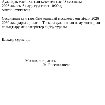
Аудандық мәслихаттың кезектен тыс 43 сессиясы
2026 жылғы 6 наурызда сағат 10:00-де
онлайн өткізілсін.
Сессияның күн тәртібіне мынадай мәселелер енгізілсін:2026–
2030 жылдарға арналған Тасқала ауданының даму жоспарын
толықтыру мен өзгерістер еңгізу туралы.
Басқада сұрақтар.
Мәслихат төрағасы
Ж. Бисенгалиева