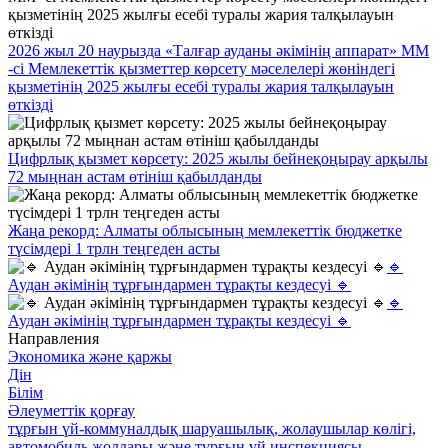
2026 жыл 20 наурызда «Талғар ауданы әкімінің аппарат» ММ
-сі Мемлекеттік қызметтер көрсету мәселелері жөніндегі
қызметінің 2025 жылғы есебі туралы жария талқылауын
өткізді
Цифрлық қызмет көрсету: 2025 жылы бейнеқоңырау арқылы
72 мыңнан астам өтініш қабылданды
Жаңа рекорд: Алматы облысының мемлекеттік бюджетке
түсімдері 1 трлн теңгеден асты
🔹
Аудан әкімінің тұрғындармен тұрақты кездесуі 🔹
🔹
Аудан әкімінің тұрғындармен тұрақты кездесуі 🔹
Направления
Экономика және қаржы
Дін
Білім
Әлеуметтік қорғау
тұрғын үй-коммуналдық шаруашылық, жолаушылар көлігі,
автомобиль жолдары және тұрғын үй инспекциясы