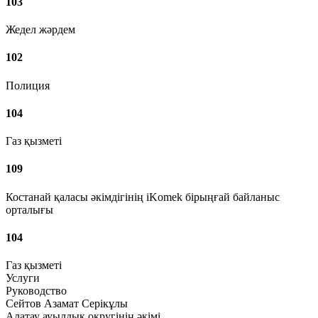
103
Жедел жәрдем
102
Полиция
104
Газ қызметі
109
Костанай қаласы әкімдігінің iKomek бірыңғай байланыс
орталығы
104
Газ қызметі
Услуги
Руководство
Сейтов Азамат Серікұлы
Алатау ауылдық округінің әкімі