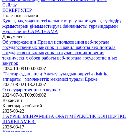
Сайлау
ЕСКЕРТУЛЕР
Полезные ссылки
Құқықтық мәдениетті қалыптастрыу және құқық түсіндіру
жұмыстарын ұйымдастыруға байланысты тұрғындармен
жүргізілетін САУАЛНАМА
Документы
Об утверждении Правил использования веб-портала
государственных закупок и Правил работы веб-портала
государственных закупок в случае возникновения
технических сбоев работы веб-портала государственных
закупок
2024-10-09T00:00:00Z
"Талғар ауданының Алатау ауылдық округі әкімінің
аппараты" мемлекеттік мекемесі туралы Ереже
2022-08-02T18:21:00Z
О государственных закупках
2024-07-01T00:00:00Z
Вакансии
Календарь событий
2025-03-22
НАУРЫЗ МЕЙРАМЫНА ОРАЙ МЕРЕКЕЛІК КОНЦЕРТКЕ
ШАҚЫРАМЫЗ!
2026-03-17