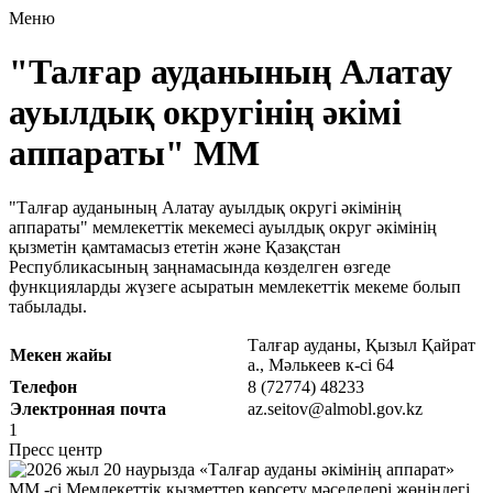
Меню
"Талғар ауданының Алатау
ауылдық округінің әкімі
аппараты" ММ
"Талғар ауданының Алатау ауылдық округі әкімінің
аппараты" мемлекеттік мекемесі ауылдық округ әкімінің
қызметін қамтамасыз ететін және Қазақстан
Республикасының заңнамасында көзделген өзгеде
функцияларды жүзеге асыратын мемлекеттік мекеме болып
табылады.
Талғар ауданы, Қызыл Қайрат
Мекен жайы
а., Мәлькеев к-сі 64
Телефон
8 (72774) 48233
Электронная почта
az.seitov@almobl.gov.kz
1
Пресс центр