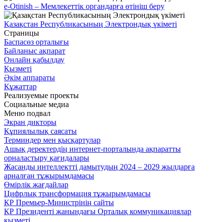
e-Otinish – Мемлекеттік органдарға өтініш беру
Қазақстан Республикасының Электрондық үкіметі
Страницы
Баспасөз орталығы
Байланыс ақпарат
Онлайн қабылдау
Қызметі
Әкім аппараты
Құжаттар
Реализуемые проекты
Социальные медиа
Меню подвал
Экран дикторы
Құпиялылық саясаты
Терминдер мен қысқартулар
Ашық деректердің интернет-порталында ақпаратты
орналастыру қағидалары
Жасанды интеллектті дамытудың 2024 – 2029 жылдарға
арналған тұжырымдамасы
Өмірлік жағдайлар
Цифрлық трансформация тұжырымдамасы
ҚР Премьер-Министрінің сайты
ҚР Президенті жанындағы Орталық коммуникациялар
қызметі