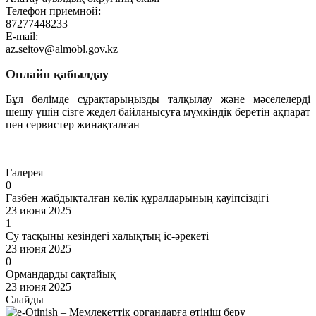
Телефон приемной:
87277448233
E-mail:
az.seitov@almobl.gov.kz
Онлайн қабылдау
Бұл бөлімде сұрақтарыңызды талқылау және мәселелерді
шешу үшін сізге жедел байланысуға мүмкіндік беретін ақпарат
пен сервистер жинақталған
Өту
Галерея
0
Газбен жабдықталған көлік құралдарының қауіпсіздігі
23 июня 2025
1
Су тасқыны кезіндегі халықтың іс-әрекеті
23 июня 2025
0
Ормандарды сақтайық
23 июня 2025
Слайды