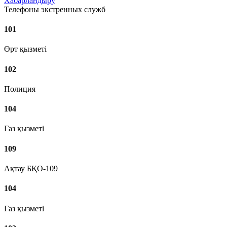
Хабарландыру
Телефоны экстренных служб
101
Өрт қызметі
102
Полиция
104
Газ қызметі
109
Ақтау БҚО-109
104
Газ қызметі