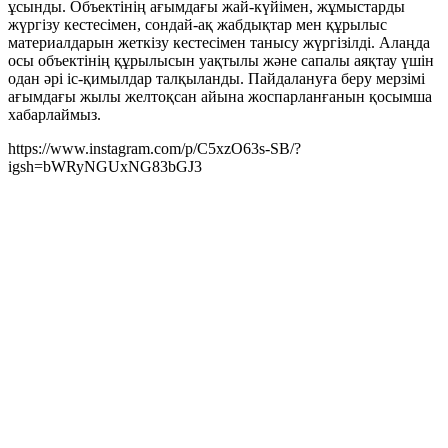
ұсынды. Объектінің ағымдағы жай-күйімен, жұмыстарды
жүргізу кестесімен, сондай-ақ жабдықтар мен құрылыс
материалдарын жеткізу кестесімен танысу жүргізілді. Алаңда
осы объектінің құрылысын уақтылы және сапалы аяқтау үшін
одан әрі іс-қимылдар талқыланды. Пайдалануға беру мерзімі
ағымдағы жылы желтоқсан айына жоспарланғанын қосымша
хабарлаймыз.
https://www.instagram.com/p/C5xzO63s-SB/?
igsh=bWRyNGUxNG83bGJ3