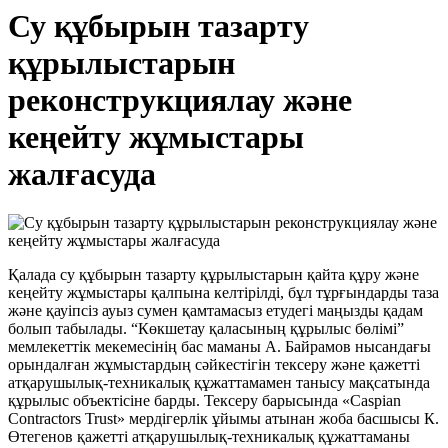
Су құбырын тазарту
құрылыстарын
реконструкциялау және
кеңейту жұмыстары
жалғасуда
Қалада су құбырын тазарту құрылыстарын қайта құру және
кеңейту жұмыстары қалпына келтірілді, бұл тұрғындарды таза
және қауіпсіз ауыз сумен қамтамасыз етудегі маңызды қадам
болып табылады. “Көкшетау қаласының құрылыс бөлімі”
мемлекеттік мекемесінің бас маманы А. Байрамов нысандағы
орындалған жұмыстардың сәйкестігін тексеру және қажетті
атқарушылық-техникалық құжаттамамен танысу мақсатында
құрылыс объектісіне барды. Тексеру барысында «Caspian
Contractors Trust» мердігерлік ұйымы атынан жоба басшысы К.
Өтегенов қажетті атқарушылық-техникалық құжаттаманы