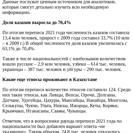
Данные послужат ценным источником для аналитиков,
которые смогут детально изучить всю необходимую
информацию.
Доля казахов выросла до 70,4%
По итогам переписи 2021 года численность казахов составила
13,4 млн человек, прирост с 2009 года составил 33,7% (10 млн
– в 2009 г.) В общей численности доля казахов увеличилась с
63,1% до 70,4%.
Также в числе национальностей с наибольшим количеством
вошли русские – 2,9 млн человек, узбеки – 614 тыс. человек,
украинцы – 387 тыс. человек и уйгуры – 290 тыс. человек.
Какие еще этносы проживают в Казахстане
По итогам переписи количество этносов составило 124. Среди
них такие этносы, как Ливцы, Вепсы, Орочи, Долганы,
Датчане, Удэгейцы, Цахуры, Мансийцы, Нанайцы, Монголы,
Селькупы, Чукчи, Ульта, Нивхы, Ижорцы, Кеты, Коряки,
Крымчаки, Нганасаны, Саамы, Чуванцы.
Отметим, что в вопросники раунда переписи 2021 года по
национальности был добавлен вариант ответа «не
указавшие». Таким образом, 24,8 тыс. человек отказались