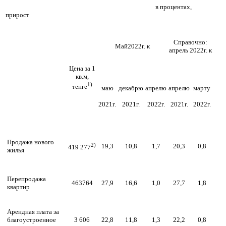
в процентах,
прирост
Справочно:
Май2022г. к
апрель 2022г. к
Цена за 1
кв.м,
1)
тенге
маю
декабрю
апрелю
апрелю
марту
2021г.
2021г.
2022г.
2021г.
2022г.
Продажа нового
2)
19,3
10,8
1,7
20,3
0,8
419 277
жилья
Перепродажа
463764
27,9
16,6
1,0
27,7
1,8
квартир
Арендная плата за
благоустроенное
3 606
22,8
11,8
1,3
22,2
0,8