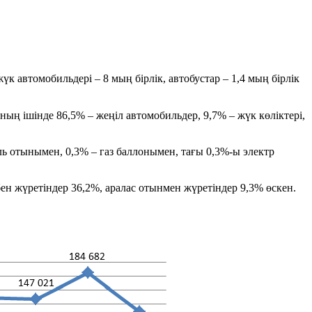
к автомобильдері – 8 мың бірлік, автобустар – 1,4 мың бірлік
ың ішінде 86,5% – жеңіл автомобильдер, 9,7% – жүк көліктері,
ль отынымен, 0,3% – газ баллонымен, тағы 0,3%-ы электр
н жүретіндер 36,2%, аралас отынмен жүретіндер 9,3% өскен.