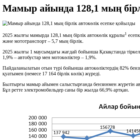
Мамыр айында 128,1 мың бірл
1
2025 жылғы мамырда 128,1 мың бірлік автокөлік құралы
есепк
және мототранспорт – 5,7 мың бірлік.
2025 жылғы 1 маусымдағы жағдай бойынша Қазақстанда тіркелге
1,9% – автобустар мен мотокөліктер – 1,9%.
Пайдаланылатын отын түрі бойынша автокөліктердің 82% бензин
қуатымен (немесе 17 164 бірлік көлік) жүреді.
Былтырғы мамыр айымен салыстырғанда бензинмен жүретін авто
Бұл ретте электромобильдер саны бір жылда 66,9% артқан.