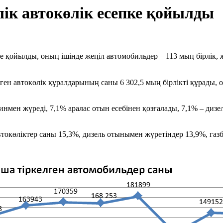
ік автокөлік есепке қойылды
е қойылды, оның ішінде жеңіл автомобильдер – 113 мың бірлік, жү
н автокөлік құралдарының саны 6 302,5 мың бірлікті құрады, он
мен жүреді, 7,1% аралас отын есебінен қозғалады, 7,1% – дизе
көліктер саны 15,3%, дизель отынымен жүретіндер 13,9%, газбе