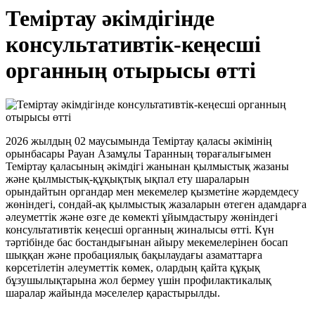
Теміртау әкімдігінде
консультативтік-кеңесші
органның отырысы өтті
2026 жылдың 02 маусымында Теміртау қаласы әкімінің
орынбасары Рауан Азамұлы Таранның төрағалығымен
Теміртау қаласының әкімдігі жанынан қылмыстық жазаны
және қылмыстық-құқықтық ықпал ету шараларын
орындайтын органдар мен мекемелер қызметіне жәрдемдесу
жөніндегі, сондай-ақ қылмыстық жазаларын өтеген адамдарға
әлеуметтік және өзге де көмекті ұйымдастыру жөніндегі
консультативтік кеңесші органның жиналысы өтті. Күн
тәртібінде бас бостандығынан айыру мекемелерінен босап
шыққан және пробациялық бақылаудағы азаматтарға
көрсетілетін әлеуметтік көмек, олардың қайта құқық
бұзушылықтарына жол бермеу үшін профилактикалық
шаралар жайында мәселелер қарастырылды.