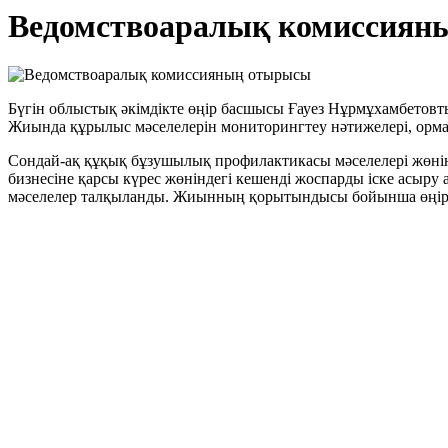
Ведомствоаралық комиссиян
Бүгін облыстық әкімдікте өңір басшысы Ғауез Нұрмұхамбетов
Жиында құрылыс мәселелерін мониторингтеу нәтижелері, орма
Сондай-ақ құқық бұзушылық профилактикасы мәселелері жөнінд
бизнесіне қарсы күрес жөніндегі кешенді жоспарды іске асы
мәселелер талқыланды. Жиынның қорытындысы бойынша өңір ба