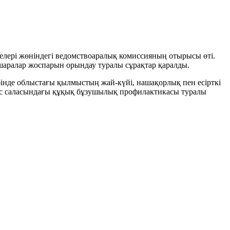
елері жөніндегі ведомствоаралық комиссияның отырысы өті.
шаралар жоспарын орындау туралы сұрақтар қаралды.
інде облыстағы қылмыстың жай-күйі, нашақорлық пен есірткі
нас саласындағы құқық бұзушылық профилактикасы туралы