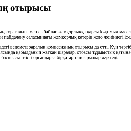
ың отырысы
тың төрағалығымен сыбайлас жемқорлыққа қарсы іс-қимыл мәсел
н пайдалану саласындағы жемқорлық қатерін жою жөніндегі іс-
егі ведомствоаралық комиссияның отырысы да өтті. Күн тәртіб
ру аясында қабылданып жатқан шаралар, отбасы-тұрмыстық қаты
сшысы тиісті органдарға бірқатар тапсырмалар жүктеді.