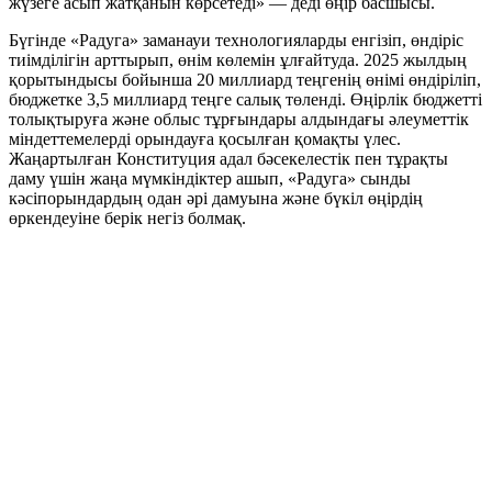
жүзеге асып жатқанын көрсетеді» — деді өңір басшысы.
Бүгінде «Радуга» заманауи технологияларды енгізіп, өндіріс
тиімділігін арттырып, өнім көлемін ұлғайтуда. 2025 жылдың
қорытындысы бойынша 20 миллиард теңгенің өнімі өндіріліп,
бюджетке 3,5 миллиард теңге салық төленді. Өңірлік бюджетті
толықтыруға және облыс тұрғындары алдындағы әлеуметтік
міндеттемелерді орындауға қосылған қомақты үлес.
Жаңартылған Конституция адал бәсекелестік пен тұрақты
даму үшін жаңа мүмкіндіктер ашып, «Радуга» сынды
кәсіпорындардың одан әрі дамуына және бүкіл өңірдің
өркендеуіне берік негіз болмақ.