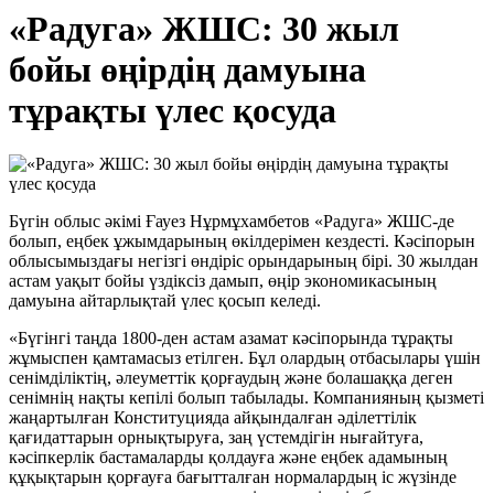
«Радуга» ЖШС: 30 жыл
бойы өңірдің дамуына
тұрақты үлес қосуда
Бүгін облыс әкімі Ғауез Нұрмұхамбетов «Радуга» ЖШС-де
болып, еңбек ұжымдарының өкілдерімен кездесті. Кәсіпорын
облысымыздағы негізгі өндіріс орындарының бірі. 30 жылдан
астам уақыт бойы үздіксіз дамып, өңір экономикасының
дамуына айтарлықтай үлес қосып келеді.
«Бүгінгі таңда 1800-ден астам азамат кәсіпорында тұрақты
жұмыспен қамтамасыз етілген. Бұл олардың отбасылары үшін
сенімділіктің, әлеуметтік қорғаудың және болашаққа деген
сенімнің нақты кепілі болып табылады. Компанияның қызметі
жаңартылған Конституцияда айқындалған әділеттілік
қағидаттарын орнықтыруға, заң үстемдігін нығайтуға,
кәсіпкерлік бастамаларды қолдауға және еңбек адамының
құқықтарын қорғауға бағытталған нормалардың іс жүзінде