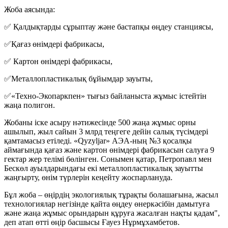
Жоба аясында:
✅ Қалдықтарды сұрыптау және бастапқы өңдеу станциясы,
✅Қағаз өнімдері фабрикасы,
✅ Картон өнімдері фабрикасы,
✅Металлопластикалық бұйымдар зауыты,
✅«Техно-Экопаркпен» тығыз байланыста жұмыс істейтін
жаңа полигон.
Жобаны іске асыру нәтижесінде 500 жаңа жұмыс орны
ашылып, жыл сайын 3 млрд теңгеге дейін салық түсімдері
қамтамасыз етіледі. «Qyzyljar» АЭА-ның №3 қосалқы
аймағында қағаз және картон өнімдері фабрикасын салуға 9
гектар жер телімі бөлінген. Сонымен қатар, Петропавл мен
Бескөл ауылдарындағы екі металлопластикалық зауытты
жаңғырту, өнім түрлерін кеңейту жоспарлануда.
Бұл жоба – өңірдің экологиялық тұрақты болашағына, жасыл
технологиялар негізінде қайта өңдеу өнеркәсібін дамытуға
және жаңа жұмыс орындарын құруға жасалған нақты қадам",
деп атап өтті өңір басшысы Ғауез Нұрмұхамбетов.