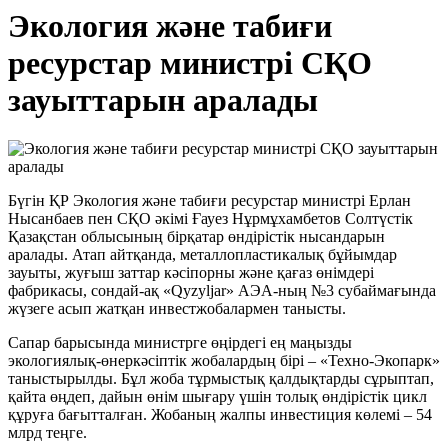
Экология және табиғи
ресурстар министрі СҚО
зауыттарын аралады
Бүгін ҚР Экология және табиғи ресурстар министрі Ерлан
Нысанбаев пен СҚО әкімі Ғауез Нұрмұхамбетов Солтүстік
Қазақстан облысының бірқатар өндірістік нысандарын
аралады. Атап айтқанда, металлопластикалық бұйымдар
зауыты, жуғыш заттар кәсіпорны және қағаз өнімдері
фабрикасы, сондай-ақ «Qyzyljar» АЭА-ның №3 субаймағында
жүзеге асып жатқан инвестжобалармен танысты.
Сапар барысында министрге өңірдегі ең маңызды
экологиялық-өнеркәсіптік жобалардың бірі – «Техно-Экопарк»
таныстырылды. Бұл жоба тұрмыстық қалдықтарды сұрыптап,
қайта өңдеп, дайын өнім шығару үшін толық өндірістік цикл
құруға бағытталған. Жобаның жалпы инвестиция көлемі – 54
млрд теңге.