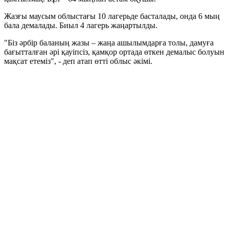
Жазғы маусым облыстағы 10 лагерьде басталады, онда 6 мың
бала демалады. Биыл 4 лагерь жаңартылды.
"Біз әрбір баланың жазы – жаңа ашылымдарға толы, дамуға
бағытталған әрі қауіпсіз, қамқор ортада өткен демалыс болуын
мақсат етеміз", - деп атап өтті облыс әкімі.