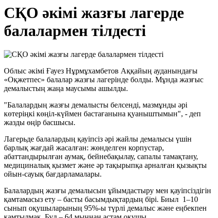
СҚО әкімі жазғы лагерде
балалармен тілдесті
Облыс әкімі Ғауез Нұрмұхамбетов Аққайың ауданындағы
«Оқжетпес» балалар жазғы лагерінде болды. Мұнда жазғыс
демалыстың жаңа маусымы ашылды.
"Балалардың жазғы демалысты белсенді, мазмұнды әрі
көтеріңкі көңіл-күймен бастағанына қуаныштымын", - деп
жазды өңір басшысы.
Лагерьде балалардың қауіпсіз әрі жайлы демалысы үшін
барлық жағдай жасалған: жөнделген корпустар,
абаттандырылған аумақ, бейнебақылау, сапалы тамақтану,
медициналық қызмет және әр тақырыпқа арналған қызықты
ойын-сауық бағдарламалары.
Балалардың жазғы демалысын ұйымдастыру мен қауіпсіздігін
қамтамасыз ету – басты басымдықтардың бірі. Биыл 1–10
сынып оқушыларының 95%-ы түрлі демалыс және еңбекпен
қамтылмақ. Бұл – 64 мыңнан астам оқушы.