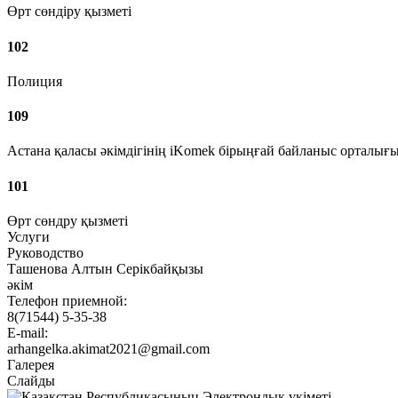
Өрт сөндіру қызметі
102
Полиция
109
Астана қаласы әкімдігінің iKomek бірыңғай байланыс орталығ
101
Өрт сөндру қызметі
Услуги
Руководство
Ташенова Алтын Серiкбайқызы
әкiм
Телефон приемной:
8(71544) 5-35-38
E-mail:
arhangelka.akimat2021@gmail.com
Галерея
Слайды