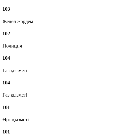
103
Жедел жәрдем
102
Полиция
104
Газ қызметі
104
Газ қызметі
101
Өрт қызметі
101