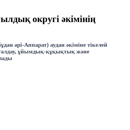
ылдық округі әкімінің
дан әрі-Аппарат) аудан әкіміне тікелей
қ-талдау, ұйымдық-құқықтық және
ылады