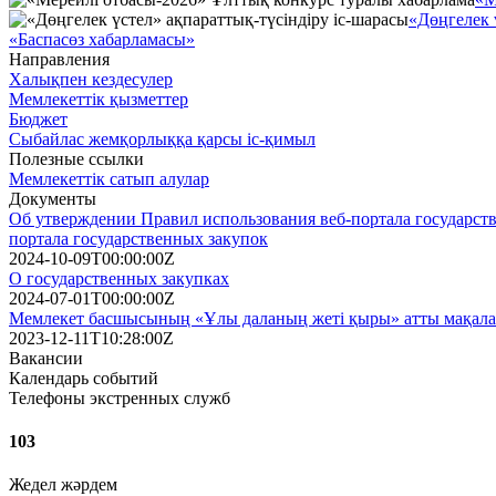
«Дөңгелек 
«Баспасөз хабарламасы»
Направления
Халықпен кездесулер
Мемлекеттік қызметтер
Бюджет
Сыбайлас жемқорлыққа қарсы іс-қимыл
Полезные ссылки
Мемлекеттік сатып алулар
Документы
Об утверждении Правил использования веб-портала государств
портала государственных закупок
2024-10-09T00:00:00Z
О государственных закупках
2024-07-01T00:00:00Z
Мемлекет басшысының «Ұлы даланың жеті қыры» атты мақалас
2023-12-11T10:28:00Z
Вакансии
Календарь событий
Телефоны экстренных служб
103
Жедел жәрдем