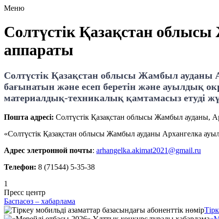
Меню
Солтүстік Қазақстан облысы 
аппараты
Солтүстік Қазақстан облысы Жамбыл ауданы Арх
бағынатын және есеп беретін және ауылдық ок
материалдық-техникалық қамтамасыз етуді жү
Пошта адресi:
Солтүстiк Қазақстан облысы Жамбыл ауданы, Ар
«Солтүстiк Қазақстан облысы Жамбыл ауданы Архангелка ауы
Адрес элетронной почты
:
arhangelka.akimat2021@gmail.ru
Телефон:
8 (71544) 5-35-38
1
Пресс центр
Баспасөз – хабарлама
Тірк
«М