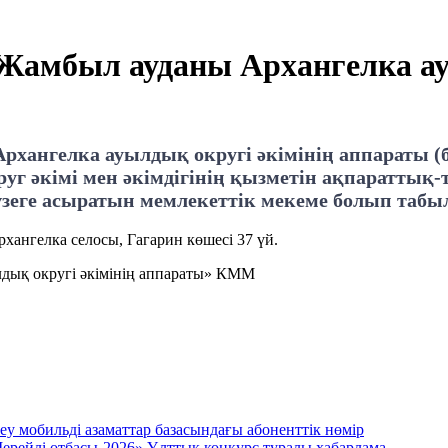
Жамбыл ауданы Архангелка ау
ангелка ауылдық округі әкімінің аппараты (бұ
руг әкімі мен әкімдігінің қызметін ақпаратты
зеге асыратын мемлекеттік мекеме болып таб
хангелка селосы, Гагарин көшесi 37 үй.
лдық округі әкімінің аппараты» КММ
еу мобильді азаматтар базасындағы абоненттік нөмір
ерейлi отбасы-2026» Ұлттық конкурс туралы хабарлама