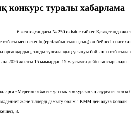
ық конкурс туралы хабарлама
лтоқсандағы № 250 өкіміне сәйкес Қазақстанда жыл сайын
отбасы мен некенің (ерлі-зайыптылықтың) оң бейнесін насихатт
рушы органдардың, заңды тұлғалардың ұсынуы бойынша отбасылар
рына 2026 жылғы 15 мамырдан 15 маусымға дейін тапсырылады.
ыларға «Мерейлі отбасы» ұлттық конкурсының лауреаты атағы бе
 мәдениет және тілдерді дамыту бөлімі" КММ-ден алуға болады
өшесі, 8.