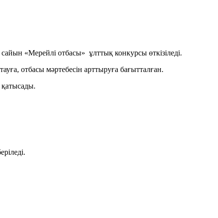
 «Мерейлі отбасы» ұлттық конкурсы өткізіледі.
ауға, отбасы мәртебесін арттыруға бағытталған.
 қатысады.
ріледі.