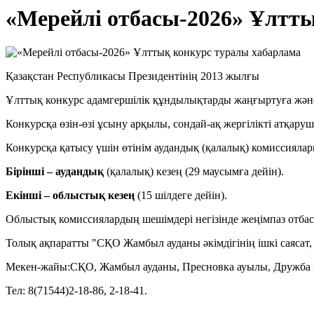
«Мерейлi отбасы-2026» Ұлтт
Қазақстан Республикасы Президентінің 2013 жылғы 6 же
Ұлттық конкурс адамгершілік құндылықтарды жаңғыртуға және 
Конкурсқа өзін-өзі ұсыну арқылы, сондай-ақ жергілікті атқа
Конкурсқа қатысу үшін өтінім аудандық (қалалық) комиссияла
Бірінші – аудандық
(қалалық) кезең (29 маусымға дейін).
Екінші – облыстық кезең
(15 шілдеге дейін).
Облыстық комиссиялардың шешімдері негізінде жеңімпаз отбас
Толық ақпаратты "СҚО Жамбыл ауданы әкімдігінің ішкі саясат,
Мекен-жайы:СҚО, Жамбыл ауданы, Пресновка ауылы, Дружба к
Тел: 8(71544)2-18-86, 2-18-41.