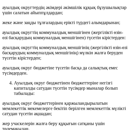
ауылдық округтердің әкімдері әкімшілік құқық бұзушылықтар
үшін салатын айыппұлдардан;
жеке және заңды тұлғалардың ерікті түрдегі алымдарынан;
ауылдық округтің коммуналдық меншігінен (жергілікті өзін-
өзі басқарудың коммуналдық меншігінен) түсетін кірістерден:
ауылдық округтің коммуналдық меншігінің (жергілікті өзін-өзі
басқарудың коммуналдық меншігінің) мүлкін жалға беруден
түсетін кірістерден;
ауылдық округ бюджетіне түсетін басқа да салықтық емес
түсімдерден.
Ауылдық округ бюджетінен бюджеттеріне негізгі
капиталды сатудан түсетін түсімдер мыналар болып
табылады:
ауылдық округ бюджеттерінен қаржыландырылатын
мемлекеттік мекемелерге бекітіп берілген мемлекеттік мүлікті
сатудан түсетін ақшадан;
жер учаскелерін жалға беру құқығын сатқаны үшін
төлемақыдан.