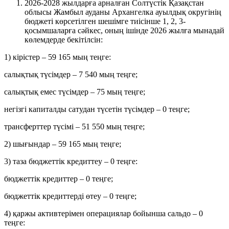
2026-2028 жылдарға арналған Солтүстік Қазақстан
облысы Жамбыл ауданы Архангелка ауылдық округінің
бюджеті көрсетілген шешімге тиісінше 1, 2, 3-
қосымшаларға сәйкес, оның ішінде 2026 жылға мынадай
көлемдерде бекітілсін:
1) кірістер – 59 165 мың теңге:
салықтық түсімдер – 7 540 мың теңге;
салықтық емес түсімдер – 75 мың теңге;
негізгі капиталды сатудан түсетін түсімдер – 0 теңге;
трансферттер түсімі – 51 550 мың теңге;
2) шығындар – 59 165 мың теңге;
3) таза бюджеттік кредиттеу – 0 теңге:
бюджеттік кредиттер – 0 теңге;
бюджеттік кредиттерді өтеу – 0 теңге;
4) қаржы активтерімен операциялар бойынша сальдо – 0
теңге: