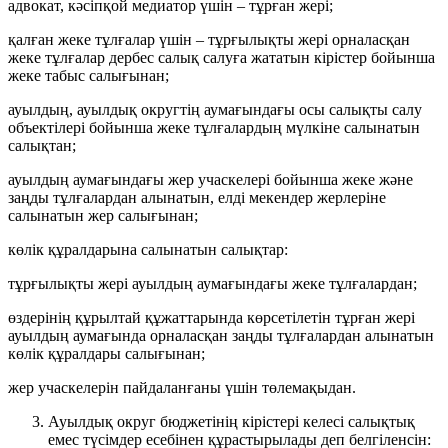
адвокат, кәсіпқой медиатор үшін – тұрған жері;
қалған жеке тұлғалар үшін – тұрғылықты жері орналасқан
жеке тұлғалар дербес салық салуға жататын кірістер бойынша
жеке табыс салығынан;
ауылдың, ауылдық округтің аумағындағы осы салықты салу
объектілері бойынша жеке тұлғалардың мүлкіне салынатын
салықтан;
ауылдың аумағындағы жер учаскелері бойынша жеке және
заңды тұлғалардан алынатын, елдi мекендер жерлерiне
салынатын жер салығынан;
көлік құралдарына салынатын салықтар:
тұрғылықты жері ауылдың аумағындағы жеке тұлғалардан;
өздерінің құрылтай құжаттарында көрсетілетін тұрған жері
ауылдың аумағында орналасқан заңды тұлғалардан алынатын
көлік құралдары салығынан;
жер учаскелерін пайдаланғаны үшін төлемақыдан.
Ауылдық округ бюджетінің кірістері келесі салықтық
емес түсімдер есебінен құрастырылады деп белгіленсін: