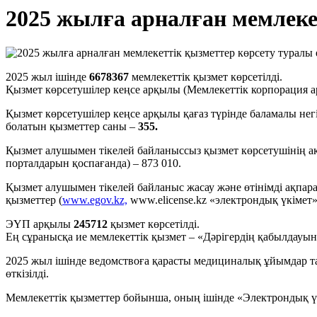
2025 жылға арналған мемлеке
2025 жыл ішінде
6678367
мемлекеттік қызмет көрсетілді.
Қызмет көрсетушілер кеңсе арқылы (Мемлекеттік корпорация арқ
Қызмет көрсетушілер кеңсе арқылы қағаз түрінде баламалы нег
болатын қызметтер саны –
355.
Қызмет алушымен тікелей байланыссыз қызмет көрсетушінің ақ
порталдарын қоспағанда) – 873 010.
Қызмет алушымен тікелей байланыс жасау және өтінімді ақпар
қызметтер (
www.egov.kz,
www.elicense.kz «электрондық үкімет
ЭҮП арқылы
245712
қызмет көрсетілді.
Ең сұранысқа ие мемлекеттік қызмет – «Дәрігердің қабылдауын
2025 жыл ішінде ведомствоға қарасты медициналық ұйымдар та
өткізілді.
Мемлекеттік қызметтер бойынша, оның ішінде «Электрондық 