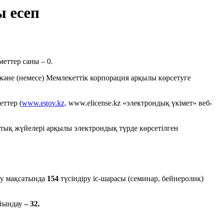
ы есеп
еттер саны – 0.
 және (немесе) Мемлекеттік корпорация арқылы көрсетуге
ттер (
www.egov.kz,
www.elicense.kz «электрондық үкімет» веб-
ттық жүйелері арқылы электрондық түрде көрсетілген
ру мақсатында
154
түсіндіру іс-шарасы (семинар, бейнеролик)
айындау
– 32.