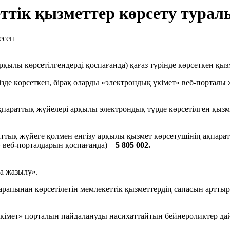
ттік қызметтер көрсету турал
ылы көрсетілгендерді қоспағанда) қағаз түрінде көрсеткен қызм
ізде көрсеткен, бірақ оларды «электрондық үкімет» веб-порталы
параттық жүйелері арқылы электрондық түрде көрсетілген қызме
аттық жүйеге қолмен енгізу арқылы қызмет көрсетушінің ақпара
» веб-порталдарын қоспағанда) –
5 805 002.
а жазылу».
рапынан көрсетілетін мемлекеттік қызметтердің сапасын артты
үкімет» порталын пайдалануды насихаттайтын бейнероликтер д