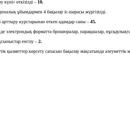
 күні» өткізілді –
10.
циналық ұйымдармен 4 бақылау іс-шарасы жүргізілді.
ті арттыру курстарынан өткен адамдар саны –
45.
нде электрондық форматта брошюралар, парақшалар, нұсқаулықта
ұсыныстар енгізу –
2.
тік қызметтер көрсету сапасын бақылау мақсатында әлеуметтік 