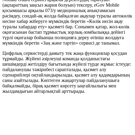
(ақпараттың заңсыз жария болуын) тексеру, eGov Mobile
қосымшасы арқылы 073/у медициналық анықтамасын
рәсімдеу, сондай-ақ жолда байқалған ақаулар туралы автокөлік
иесіне хабар жіберуге мүмкіндік беретін «Көлік иесін ақау
туралы хабардар ету» қызметі бар. Сонымен қатар, жол-көлік
оқиғасынан бастап тұрмыстық зорлық-зомбылыққа дейінгі
түрлі оқиғалар бойынша полицияға дереу өтініш жолдауға
мүмкіндік беретін «Заң және тәртіп» сервисі де танымал.
Цифрлық сервистерді дамыту тек жаңа функциялар қосудан
тұрмайды. Жүйені әзірлеуші команда қолданыстағы
шешімдерді жетілдіру бағытында жүйелі түрде жұмыс істеуде:
пайдаланушы тәжірибесі сарапталады, қызмет алу
сценарийлері оңтайландырылады, қызмет алу қадамдарының
саны азайтылады. Көптеген жаңартулар пайдаланушыға
байқалмайды, бірақ қызмет көрсету ыңғайлылығы мен
жылдамдығын айтарлықтай арттырады.