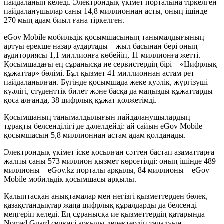
пайдаланып келеді. Электрондық үкімет порталына тіркелген
пайдаланушылар саны 14,8 миллионнан асты, оның ішінде
270 мың адам биыл ғана тіркелген.
eGov Mobile мобильдік қосымшасының танымалдығының
артуы ерекше назар аудартады – жыл басынан бері оның
аудиториясы 1,1 миллионға көбейіп, 11 миллионға жетті.
Қосымшадағы ең сұранысқа ие сервистердің бірі – «Цифрлық
құжаттар» бөлімі. Бұл қызмет 41 миллионнан астам рет
пайдаланылған. Бүгінде қосымшада жеке куәлік, жүргізуші
куәлігі, студенттік билет және басқа да маңызды құжаттарды
қоса алғанда, 38 цифрлық құжат қолжетімді.
Қосымшаның танымалдылығын пайдаланушылардың
тұрақты белсенділігі де дәлелдейді: ай сайын eGov Mobile
қосымшасын 5,8 миллионнан астам адам қолданады.
Электрондық үкімет іске қосылған сәттен бастап азаматтарға
жалпы саны 573 миллион қызмет көрсетілді: оның ішінде 489
миллионы – eGov.kz порталы арқылы, 84 миллионы – eGov
Mobile мобильдік қосымшасы арқылы.
Қалыптасқан анықтамалар мен негізгі қызметтерден бөлек,
қазақстандықтар жаңа цифрлық құралдарды да белсенді
меңгеріп келеді. Ең сұранысқа ие қызметтердің қатарында –
Nomad Guard сервисі арқылы деректердің таралуын