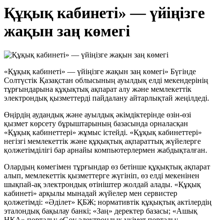
Құқық кабинеті» — үйіңізге
жақын заң көмегі
«Құқық кабинеті» — үйіңізге жақын заң көмегі» Бүгінде
Солтүстік Қазақстан облысының ауылдық елді мекендерінің
тұрғындарына құқықтық ақпарат алу және мемлекеттік
электрондық қызметтерді пайдалану айтарлықтай жеңілдеді.
Өңірдің аудандық және ауылдық әкімдіктерінде өзін-өзі
қызмет көрсету бұрыштарының базасында орналасқан
«Құқық кабинеттері» жұмыс істейді. «Құқық кабинеттері»
негізгі мемлекеттік және құқықтық ақпараттық жүйелерге
қолжетімділігі бар арнайы компьютерлермен жабдықталған.
Олардың көмегімен тұрғындар өз бетінше құқықтық ақпарат
алып, мемлекеттік қызметтерге жүгініп, өз елді мекенінен
шықпай-ақ электрондық өтініштер жолдай алады. «Құқық
кабинеті» арқылы мынадай жүйелер мен сервистер
қолжетімді: «Әділет» ҚБЖ; нормативтік құқықтық актілердің
эталондық бақылау банкі; «Заң» деректер базасы; «Ашық
НҚА» порталы; eGov электрондық үкімет порталы;