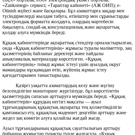
«Zankomegi» сервисі; «Тараптар кабинеті» (АЖ ОИП); e-
Otinish жүйесі және басқалары. Бұл азаматтарға заңдар мен
түсіндірмелерді жылдам табуға, өтініштер мен сұраныстарды
электрондық форматта жолдауға, олардың мәртебесін
бақылауға, сондай-ақ консультациялық және ақпараттық
қолдау алуға мүмкіндік береді.
Құқық кабинеттерінде ақпараттық стендтер орналастырылған,
онда «Құқық кабинеттерінің» жұмысы туралы мәліметтер, заң
қызметтерінің байланыс деректері және пайдалы
анықтамалық материалдар көрсетілген. «Құқық
кабинеттерінің» тиімді жұмыс істеуі үшін ауылдық округ
мамандары нұсқамадан өтіп, жүйенің жұмыс істеу
қағидаттарымен таныстырылды.
Қазіргі уақытта азаматтардың келу және жүгіну
белсенділігіне мониторинг жүргізілуде, бұл көрсетілетін
қызметтердің сапасын арттыруға мүмкіндік береді. «Құқық
кабинеттерін» құрудың негізгі мақсаты — ауыл
тұрғындарының құқықтық ақпаратқа тең қолжетімділігін
қамтамасыз ету, құқықтық мәдениет деңгейін арттыру және
жедел заң көмегін алуға қолайлы жағдай жасау.
Ауыл тұрғындарының құқықтық сауаттылығын арттыру
бойынша жұмыстар тұрақты түрде жалғасуда. «Құқық