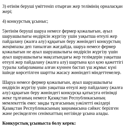
3) өтінім беруші үміттеніп отырған жер телімінің орналасқан
жері;
4) конкурстық ұсыныс;
5)өтінім беруші шаруа немесе фермер қожалығын, ауыл
шаруашылығы өндірісін жүргізу үшін уақытша өтеулі жер
пайдалану (жалға алу) құқығын беру жөніндегі конкурстың
жеңімпазы деп танылған жағдайда, шаруа немесе фермер
қожалығын не ауыл шаруашылығы өндірісін жүргізу үшін
ауыл шаруашылығы мақсатындағы жер телімдерін уақытша
өтеулі жер пайдалану (жалға алу) шартына қол қою қажеттігі
туралы хабарламаны алған күннен бастап үш жұмыс күні
ішінде көрсетілген шартты жасасу жөніндегі міндеттемелер.
Шаруа немесе фермер қожалығын, ауыл шаруашылығы
өндірісін жүргізу үшін уақытша өтеулі жер пайдалану (жалға
алу) құқығын беру жөніндегі конкурсқа қатысуға өтінімді
жеке тұлғаның немесе Қазақстан Республикасының
мемлекеттік емес заңды тұлғасының уәкілетті өкілдері
Қазақстан Республикасының заңнамасына сәйкес берілген
және ресімделген сенімхаттың негізінде ұсына алады.
Конкурстық ұсыныста болу керек: