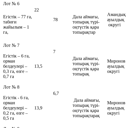
Лот № 6
22
Амандық
Егістік – 77 га,
Дала аймағы,
78
ауылдық
табиғи
топырақ түрі-
округі
жайылым – 1
оңтүстік қара
га,
топырақтар
Лот № 7
7
Егістік – 6 га,
Дала аймағы,
орман
Миронов
топырақ түрі-
белдеулері –
13,5
ауылдық
оңтүстік қара
0,3 га, өзге –
округі
топырақ
0,7 га
Лот № 8
6,7
Егістік - 6 га,
Дала аймағы,
орман
Миронов
топырақ түрі-
белдеулері –
13,9
ауылдық
оңтүстік қара
0,2 га, өзге –
округі
топырақтарақ
0,5 га