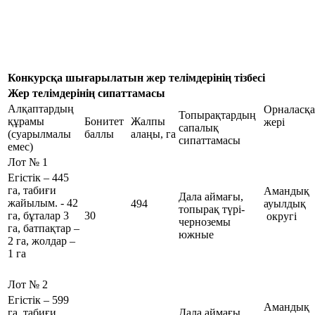
Конкурсқа шығарылатын жер телімдерінің тізбесі
Жер телімдерінің сипаттамасы
Алқаптардың
Орналасқ
Топырақтардың
құрамы
Бонитет
Жалпы
жері
сапалық
(суарылмалы
баллы
алаңы, га
сипаттамасы
емес)
Лот № 1
Егістік – 445
га, табиғи
Амандық
Дала аймағы,
жайылым. - 42
494
ауылдық
топырақ түрі-
га, бұталар 3
30
округі
черноземы
га, батпақтар –
южные
2 га, жолдар –
1 га
Лот № 2
Егістік – 599
Амандық
га, табиғи
Дала аймағы,