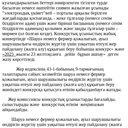
куәландырылатын беттері нөмірленген тігілген түрде
басылған немесе өшпейтін сиямен жазылған ұсынады
"электрондық үкімет"веб – порталы арқылы берілген
жағдайларды қоспағанда, - жеке тұлғалар (немесе сенім
білдірілген адам) үшін және бірінші басшының (немесе сенім
білдірілген адамның) қолымен және заңды тұлғалар үшін –
мөрмен (ол болған кезде). Конкурстық ұсыныстың жабық
конвертінде «Шаруа немесе фермер қожалығын, ауыл
шаруашылығы өндірісін жүргізу үшін уақытша өтеулі жер
пайдалану (жалға алу) құқығын беру бойынша конкурс» және
«2025
жылғы 23 желтоқсанға дейін бұрын ашпау» деген
жазу көрсетіледі.
Жер кодексінің 43-1-бабының 9-тармағының
талаптарына сәйкес келмейтін шаруа немесе фермер
қожалығын, ауыл шаруашылығы өндірісін жүргізу үшін
уақытша өтеулі жер пайдалану (жалға алу) құқығын беру
жөніндегі конкурсқа қатысуға өтінім қабылданбауға жатады.
Жер комиссиясы конкурстық ұсыныстарды бағалайды,
салыстырады және конкурстық өтінім жеңімпазын
айқындайды.
Шаруа немесе фермер қожалығын, ауыл шаруашылығы
өндірісін жүргізу үшін уақытша өтеулі жер пайдалану (жалға