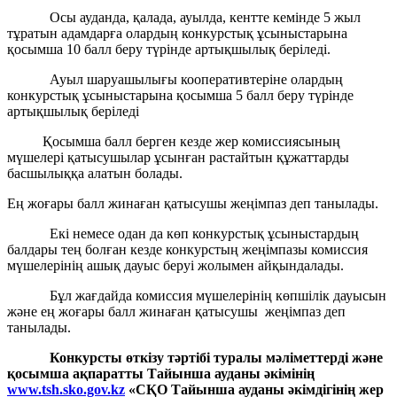
Осы ауданда, қалада, ауылда, кентте кемінде 5 жыл
тұратын адамдарға олардың конкурстық ұсыныстарына
қосымша 10 балл беру түрінде артықшылық беріледі.
Ауыл шаруашылығы кооперативтеріне олардың
конкурстық ұсыныстарына қосымша 5 балл беру түрінде
артықшылық беріледі
Қосымша балл берген кезде жер комиссиясының
мүшелері қатысушылар ұсынған растайтын құжаттарды
басшылыққа алатын болады.
Ең жоғары балл жинаған қатысушы жеңімпаз деп танылады.
Екі немесе одан да көп конкурстық ұсыныстардың
балдары тең болған кезде конкурстың жеңімпазы комиссия
мүшелерінің ашық дауыс беруі жолымен айқындалады.
Бұл жағдайда комиссия мүшелерінің көпшілік дауысын
және ең жоғары балл жинаған қатысушы жеңімпаз деп
танылады.
Конкурсты өткізу тәртібі туралы мәліметтерді және
қосымша ақпаратты Тайынша ауданы әкімінің
www.tsh.sko.gov.kz
«СҚО Тайынша ауданы әкімдігінің жер