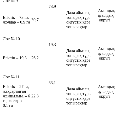
Лот № 9
73,9
Амандық
Дала аймағы,
ауылдық
Егістік – 73 га,
топырақ түрі-
30,7
округі
жолдар – 0,9 га
оңтүстік қара
топырақтар
Лот № 10
19,3
Амандық
Дала аймағы,
ауылдық
топырақ түрі-
Егістік – 19,3
26,2
округі
оңтүстік қара
топырақтар
Лот № 11
33,1
Егістік – 27 га,
Амандық
Дала аймағы,
жақсартыған
ауылдық
топырақ түрі-
жайцылым. – 6
22,3
округі
оңтүстік қара
га, жолдар –
топырақтар
0,1 га