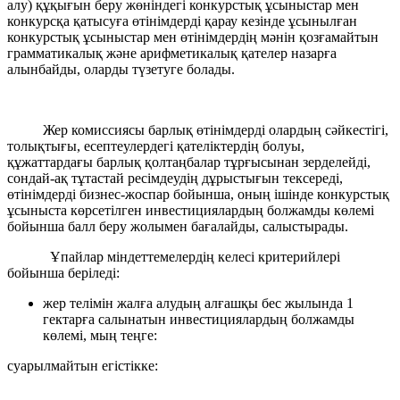
алу) құқығын беру жөніндегі конкурстық ұсыныстар мен
конкурсқа қатысуға өтінімдерді қарау кезінде ұсынылған
конкурстық ұсыныстар мен өтінімдердің мәнін қозғамайтын
грамматикалық және арифметикалық қателер назарға
алынбайды, оларды түзетуге болады.
Жер комиссиясы барлық өтінімдерді олардың сәйкестігі,
толықтығы, есептеулердегі қателіктердің болуы,
құжаттардағы барлық қолтаңбалар тұрғысынан зерделейді,
сондай-ақ тұтастай ресімдеудің дұрыстығын тексереді,
өтінімдерді бизнес-жоспар бойынша, оның ішінде конкурстық
ұсыныста көрсетілген инвестициялардың болжамды көлемі
бойынша балл беру жолымен бағалайды, салыстырады.
Ұпайлар міндеттемелердің келесі критерийлері
бойынша беріледі:
жер телімін жалға алудың алғашқы бес жылында 1
гектарға салынатын инвестициялардың болжамды
көлемі, мың теңге:
суарылмайтын егістікке: