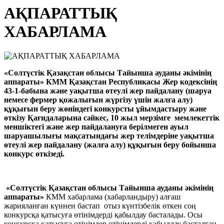
АҚПАРАТТЫҚ
ХАБАРЛАМА
«Солтүстік Қазақстан облысы Тайынша ауданы әкімінің
аппараты» КММ Қазақстан Республикасы Жер кодексінің
43-1-бабына және уақытша өтеулі жер пайдалану (шаруа
немесе фермер қожалығын жүргізу үшін жалға алу)
құқығын беру жөніндегі конкурсты ұйымдастыру және
өткізу Қағидаларына сәйкес, 10 жыл мерзімге мемлекеттік
меншіктегі және жер пайдалануға берілмеген ауыл
шаруашылығы мақсатындағы жер телімдеріне уақытша
өтеулі жер пайдалану (жалға алу) құқығын беру бойынша
конкурс өткізеді.
«Солтүстік Қазақстан облысы Тайынша ауданы әкімінің
аппараты»
КММ хабарлама (хабарландыру) алғаш
жарияланған күннен бастап отыз күнтізбелік өткен соң
конкурсқа қатысуға өтінімдерді қабылдау басталады. Осы
конкурсқа қатысуға өтінімдер өтінімдерді қабылдау басталған