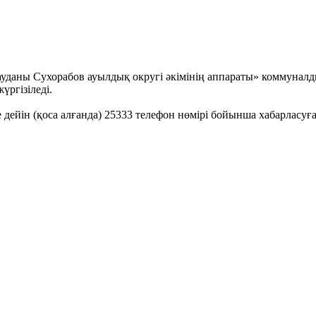
ауданы Сухорабов ауылдық округі әкімінің аппараты» коммунал
үргізіледі.
дейін (қоса алғанда) 25333 телефон нөмірі бойынша хабарласуға