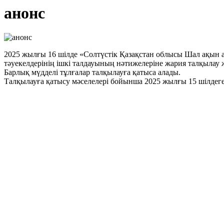
анонс
2025 жылғы 16 шілде «Солтүстік Қазақстан облысы Шал ақын 
тәуекелдерінің ішкі талдауының нәтижелеріне жария талқылау ж
Барлық мүдделі тұлғалар талқылауға қатыса алады.
Талқылауға қатысу мәселелері бойынша 2025 жылғы 15 шілдеге 