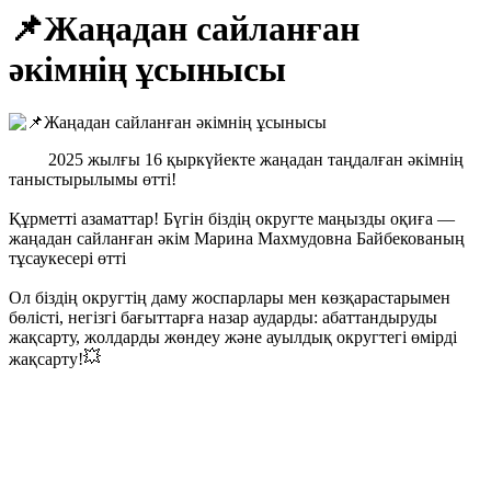
📌Жаңадан сайланған
әкімнің ұсынысы
2025 жылғы 16 қыркүйекте жаңадан таңдалған әкімнің
таныстырылымы өтті!
Құрметті азаматтар! Бүгін біздің округте маңызды оқиға —
жаңадан сайланған әкім Марина Махмудовна Байбекованың
тұсаукесері өтті
Ол біздің округтің даму жоспарлары мен көзқарастарымен
бөлісті, негізгі бағыттарға назар аударды: абаттандыруды
жақсарту, жолдарды жөндеу және ауылдық округтегі өмірді
жақсарту!