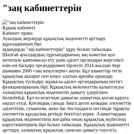
"заң кабинеттерін
Құқық кабинеті
Кабинет права
Ауылдық жерлерде құқықтық мәдениетті арттыру
құралдарының бірі
аудандарда "заң кабинеттерін" құру болып табылады.
Шалғай ауылдардың тұрғындарының заң көмегіне қол
жеткізуін қамтамасыз ету үшін әділет органдары жергілікті
өзін-өзі басқару органдарымен бірлесіп 2024 жылдан бері
шамамен 2000 «заң кеңселерін» ашты. Бұл азаматтар тегін
құқықтық ақпарат пен кеңес алатын арнайы орындар.
Құқықтық түсіндіру жұмысы-әділет органдарының негізгі
функцияларының бірі. Құқықтық мемлекеттің қалыптасуы
халықтың құқықтық мәдениетін дамыту үдерісінен
бөлінбейді. Бұл өз кезегінде дамыған азаматтық қоғам құруға
ықпал етеді. Қоғамдық санада Заңға деген көзқарас әлеуметтік
әділеттілік, гуманизм, жеке бас бостандығы негізінде тұрақты
әлеуметтік құндылық ретінде бекітілуі керек. Азаматтардың
құқықтық мәдениетінің жағдайы оның құқықтық жүйесінің
көрсеткіштерінің бірі болып табылады. Құқықтық мәдениетті
арттыру, халықтың құқықтық санасын дамыту-тәуелсіз,