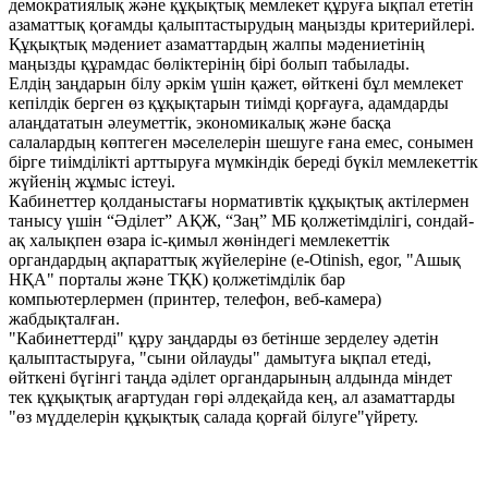
демократиялық және құқықтық мемлекет құруға ықпал ететін
азаматтық қоғамды қалыптастырудың маңызды критерийлері.
Құқықтық мәдениет азаматтардың жалпы мәдениетінің
маңызды құрамдас бөліктерінің бірі болып табылады.
Елдің заңдарын білу әркім үшін қажет, өйткені бұл мемлекет
кепілдік берген өз құқықтарын тиімді қорғауға, адамдарды
алаңдататын әлеуметтік, экономикалық және басқа
салалардың көптеген мәселелерін шешуге ғана емес, сонымен
бірге тиімділікті арттыруға мүмкіндік береді бүкіл мемлекеттік
жүйенің жұмыс істеуі.
Кабинеттер қолданыстағы нормативтік құқықтық актілермен
танысу үшін “Әділет” АҚЖ, “Заң” МБ қолжетімділігі, сондай-
ақ халықпен өзара іс-қимыл жөніндегі мемлекеттік
органдардың ақпараттық жүйелеріне (e-Otinish, egor, "Ашық
НҚА" порталы және ТҚК) қолжетімділік бар
компьютерлермен (принтер, телефон, веб-камера)
жабдықталған.
"Кабинеттерді" құру заңдарды өз бетінше зерделеу әдетін
қалыптастыруға, "сыни ойлауды" дамытуға ықпал етеді,
өйткені бүгінгі таңда әділет органдарының алдында міндет
тек құқықтық ағартудан гөрі әлдеқайда кең, ал азаматтарды
"өз мүдделерін құқықтық салада қорғай білуге"үйрету.