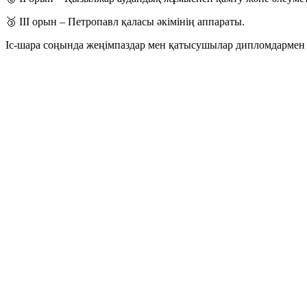
🥉 ІІІ орын – Петропавл қаласы әкімінің аппараты.
Іс-шара соңында жеңімпаздар мен қатысушылар дипломдармен