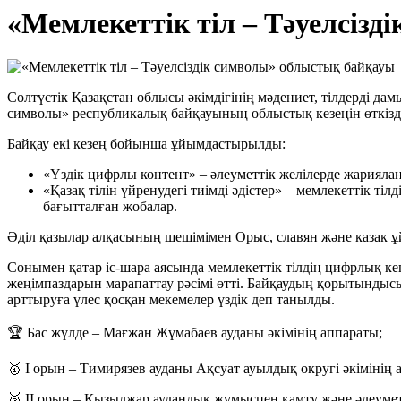
«Мемлекеттік тіл – Тәуелсіз
Солтүстік Қазақстан облысы әкімдігінің мәдениет, тілдерді дамы
символы» республикалық байқауының облыстық кезеңін өткізд
Байқау екі кезең бойынша ұйымдастырылды:
«Үздік цифрлы контент» – әлеуметтік желілерде жарияла
«Қазақ тілін үйренудегі тиімді әдістер» – мемлекеттік ті
бағытталған жобалар.
Әділ қазылар алқасының шешімімен Орыс, славян және казак 
Сонымен қатар іс-шара аясында мемлекеттік тілдің цифрлық к
жеңімпаздарын марапаттау рәсімі өтті. Байқаудың қорытындысы
арттыруға үлес қосқан мекемелер үздік деп танылды.
🏆 Бас жүлде – Мағжан Жұмабаев ауданы әкімінің аппараты;
🥇 І орын – Тимирязев ауданы Ақсуат ауылдық округі әкімінің 
🥈 ІІ орын – Қызылжар аудандық жұмыспен қамту және әлеуметт