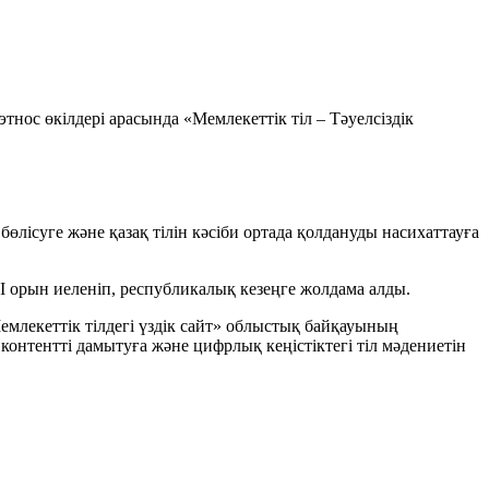
этнос өкілдері арасында «Мемлекеттік тіл – Тәуелсіздік
 бөлісуге және қазақ тілін кәсіби ортада қолдануды насихаттауға
 орын иеленіп, республикалық кезеңге жолдама алды.
млекеттік тілдегі үздік сайт» облыстық байқауының
контентті дамытуға және цифрлық кеңістіктегі тіл мәдениетін