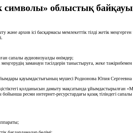
дік символы» облыстық байқауы
ту және архив ісі басқармасы мемлекеттік тілді жетік меңгерген 
і.
нған сапалы аудиовизуалды өнімдер;
лді меңгерудің заманауи тәсілдерін таныстыруға, жеке тәжірибемен
ұйымдары қауымдастығының мүшесі Родионова Юлия Сергеевна І
еңістіктегі қолданысын дамыту мақсатында ұйымдастырылған «Ме
 бойынша ресми интернет-ресурстардағы қазақ тіліндегі сапалы 
аппараты;
ік бағдарламалар бөлімі;