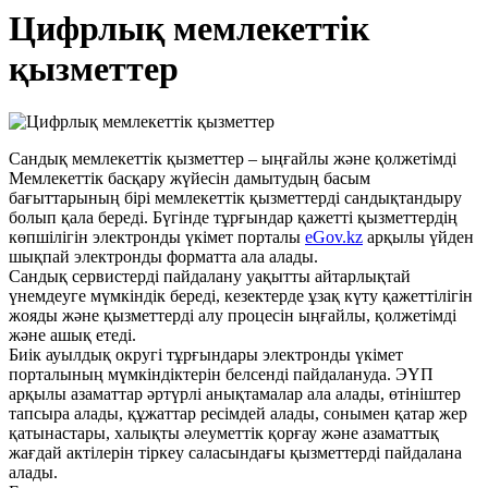
Цифрлық мемлекеттік
қызметтер
Сандық мемлекеттік қызметтер – ыңғайлы және қолжетімді
Мемлекеттік басқару жүйесін дамытудың басым
бағыттарының бірі мемлекеттік қызметтерді сандықтандыру
болып қала береді. Бүгінде тұрғындар қажетті қызметтердің
көпшілігін электронды үкімет порталы
eGov.kz
арқылы үйден
шықпай электронды форматта ала алады.
Сандық сервистерді пайдалану уақытты айтарлықтай
үнемдеуге мүмкіндік береді, кезектерде ұзақ күту қажеттілігін
жояды және қызметтерді алу процесін ыңғайлы, қолжетімді
және ашық етеді.
Биік ауылдық округі тұрғындары электронды үкімет
порталының мүмкіндіктерін белсенді пайдалануда. ЭҮП
арқылы азаматтар әртүрлі анықтамалар ала алады, өтініштер
тапсыра алады, құжаттар ресімдей алады, сонымен қатар жер
қатынастары, халықты әлеуметтік қорғау және азаматтық
жағдай актілерін тіркеу саласындағы қызметтерді пайдалана
алады.