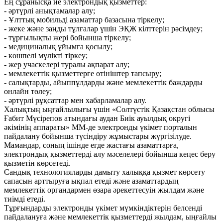
Ең сұранысқа ие электрондық қызметтер:
- әртүрлі анықтамалар алу;
- Ұлттық мобильді азаматтар базасына тіркелу;
- жеке және заңды тұлғалар үшін ЭҚЖ кілттерін рәсімдеу;
- тұрғылықты жері бойынша тіркелу;
- медициналық ұйымға қосылу;
- көшпелі мүлікті тіркеу;
- жер учаскелері туралы ақпарат алу;
- мемлекеттік қызметтерге өтініштер тапсыру;
- салықтарды, айыппұлдарды және мемлекеттік баждарды
онлайн төлеу;
- әртүрлі рұқсаттар мен хабарламалар алу.
Халықтың ыңғайлылығы үшін «Солтүстік Қазақстан облысы
Ғабит Мүсірепов атындағы аудан Биік ауылдық округі
әкімінің аппараты» ММ-де электронды үкімет порталын
пайдалану бойынша түсіндіру жұмыстары жүргізілуде.
Мамандар, соның ішінде егде жастағы азаматтарға,
электрондық қызметтерді алу мәселелері бойынша кеңес беру
қызметін көрсетеді.
Сандық технологияларды дамыту халыққа қызмет көрсету
сапасын арттыруға ықпал етеді және азаматтардың
мемлекеттік органдармен өзара әрекеттесуін жылдам және
тиімді етеді.
Тұрғындарды электронды үкімет мүмкіндіктерін белсенді
пайдалануға және мемлекеттік қызметтерді жылдам, ыңғайлы