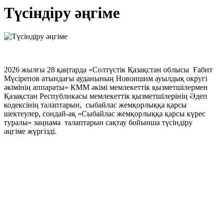
Tүсіндіру әңгіме
2026 жылғы 28 қаңтарда «Солтүстік Қазақстан облысы Ғабит
Мүсірепов атындағы ауданының Новоишим ауылдық округі
әкімінің аппараты» КММ әкімі мемлекеттік қызметшілермен
Қазақстан Республикасы мемлекеттік қызметшілерінің Әдеп
кодексінің талаптарын, сыбайлас жемқорлыққа қарсы
шектеулер, сондай-ақ «Сыбайлас жемқорлыққа қарсы күрес
туралы» заңнама талаптарын сақтау бойынша түсіндіру
әңгіме жүргізді.