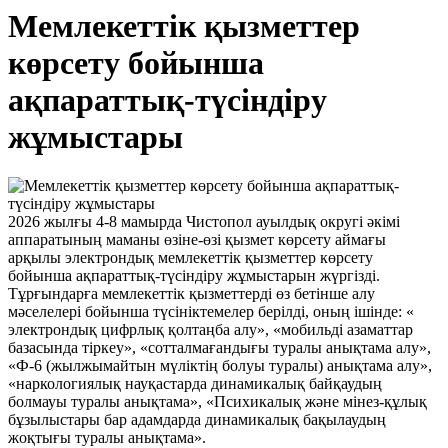
Мемлекеттік қызметтер
көрсету бойынша
ақпараттық-түсіндіру
жұмыстары
2026 жылғы 4-8 мамырда Чистопол ауылдық округі әкімі
аппаратының маманы өзіне-өзі қызмет көрсету аймағы
арқылы электрондық мемлекеттік қызметтер көрсету
бойынша ақпараттық-түсіндіру жұмыстарын жүргізді.
Тұрғындарға мемлекеттік қызметтерді өз бетінше алу
мәселелері бойынша түсініктемелер берілді, оның ішінде: «
электрондық цифрлық қолтаңба алу», «мобильді азаматтар
базасында тіркеу», «сотталмағандығы туралы анықтама алу»,
«Ф-6 (жылжымайтын мүліктің болуы туралы) анықтама алу»,
«наркологиялық науқастарда динамикалық байқаудың
болмауы туралы анықтама», «Психикалық және мінез-құлық
бұзылыстары бар адамдарда динамикалық бақылаудың
жоқтығы туралы анықтама».