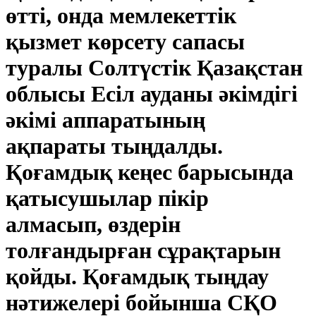
өтті, онда мемлекеттік
қызмет көрсету сапасы
туралы Солтүстік Қазақстан
облысы Есіл ауданы әкімдігі
әкімі аппаратының
ақпараты тыңдалды.
Қоғамдық кеңес барысында
қатысушылар пікір
алмасып, өздерін
толғандырған сұрақтарын
қойды. Қоғамдық тыңдау
нәтижелері бойынша СҚО