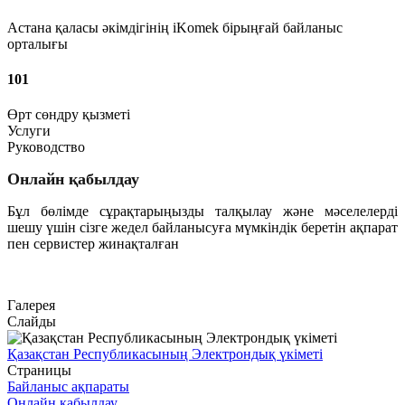
Астана қаласы әкімдігінің iKomek бірыңғай байланыс
орталығы
101
Өрт сөндру қызметі
Услуги
Руководство
Онлайн қабылдау
Бұл бөлімде сұрақтарыңызды талқылау және мәселелерді
шешу үшін сізге жедел байланысуға мүмкіндік беретін ақпарат
пен сервистер жинақталған
Өту
Галерея
Слайды
Қазақстан Республикасының Электрондық үкіметі
Страницы
Байланыс ақпараты
Онлайн қабылдау