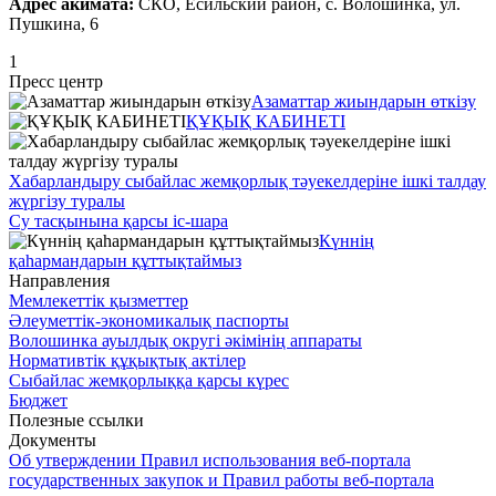
Адрес акимата:
СКО, Есильский район, с. Волошинка, ул.
Пушкина, 6
1
Пресс центр
Азаматтар жиындарын өткізу
ҚҰҚЫҚ КАБИНЕТІ
Хабарландыру сыбайлас жемқорлық тәуекелдеріне ішкі талдау
жүргізу туралы
Су тасқынына қарсы іс-шара
Күннің
қаһармандарын құттықтаймыз
Направления
Мемлекеттік қызметтер
Әлеуметтік-экономикалық паспорты
Волошинка ауылдық округі әкімінің аппараты
Нормативтік құқықтық актілер
Сыбайлас жемқорлыққа қарсы күрес
Бюджет
Полезные ссылки
Документы
Об утверждении Правил использования веб-портала
государственных закупок и Правил работы веб-портала