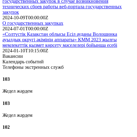
государственных закупок в случае возникновения
технических сбоев работы веб-портала государственных
закупок
2024-10-09T00:00:00Z
О государственных закупках
2024-07-01T00:00:00Z
«Солтүстік Қазақстан облысы Есіл ауданы Волошинка
ауылдық округі әкімінің аппараты» КММ 2023 жылғы
мемлекеттік қызмет көрсету мәселелері бойынша есебі
2024-01-10T10:15:00Z
Вакансии
Календарь событий
Телефоны экстренных служб
103
Жедел жәрдем
103
Жедел жәрдем
102