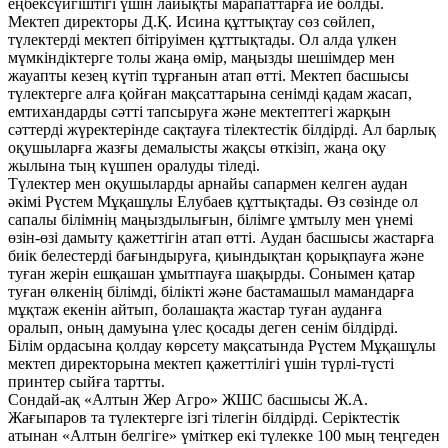
еңбексүйгіштігі үшін лайықты марапаттарға ие болды.
Мектеп директоры Д.Қ. Исина құттықтау сөз сөйлеп,
түлектерді мектеп бітіруімен құттықтады. Ол алда үлкен
мүмкіндіктерге толы жаңа өмір, маңызды шешімдер мен
жауапты кезең күтіп тұрғанын атап өтті. Мектеп басшысы
түлектерге алға қойған мақсаттарына сенімді қадам жасап,
емтихандарды сәтті тапсыруға және мектептегі жарқын
сәттерді жүректерінде сақтауға тілектестік білдірді. Ал барлық
оқушыларға жазғы демалысты жақсы өткізіп, жаңа оқу
жылына тың күшпен оралуды тіледі.
Түлектер мен оқушыларды арнайы сапармен келген аудан
әкімі Рүстем Мұқашұлы Елубаев құттықтады. Өз сөзінде ол
сапалы білімнің маңыздылығын, білімге ұмтылу мен үнемі
өзін-өзі дамыту қажеттігін атап өтті. Аудан басшысы жастарға
биік белестерді бағындыруға, қиындықтан қорықпауға және
туған жерін ешқашан ұмытпауға шақырды. Сонымен қатар
туған өлкенің білімді, білікті және бастамашыл мамандарға
мұқтаж екенін айтып, болашақта жастар туған ауданға
оралып, оның дамуына үлес қосады деген сенім білдірді.
Білім ордасына қолдау көрсету мақсатында Рүстем Мұқашұлы
мектеп директорына мектеп қажеттілігі үшін түрлі-түсті
принтер сыйға тартты.
Сондай-ақ «Алтын Жер Агро» ЖШС басшысы Ж.А.
Жағыпаров та түлектерге ізгі тілегін білдірді. Серіктестік
атынан «Алтын белгіге» үміткер екі түлекке 100 мың теңгеден