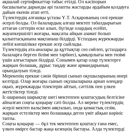
ақшалай сертификаттар табыс етілді. Ол кәсіпорын
басшылығы дарынды әрі талапты жастарды әрдайым қолдауға
дайын екенін атап өтті.
Түлектердің алғашқы ұстазы Ү.Т. Асқарованың сөзі ерекше
әсерлі болды. Ол балалардың алғаш мектеп табалдырығын
аттаған сәттерін еске алып, бүгінде олардың есейіп,
жауапкершілігі жоғары, мақсаты айқын азамат болып
қалыптасқанына мақтаныш білдірді. Ұстаздың жүрекжарды
лебізі көпшілікке ерекше әсер сыйлады.
Түлектердің ата-аналары да құттықтау сөз сөйлеп, ұстаздарға
балаларға берген білімі мен тәрбиесі, қамқорлығы мен төзімі
үшін алғыстарын білдірді. Сонымен қатар олар түлектерге
жарқын болашақ, дұрыс таңдау және армандарының
орындалуын тіледі.
Мерекенің ерекше сәнін бірінші сынып оқушыларының өнері
келтірді. Олар жоғары сынып оқушыларына арнап өлеңдер
оқып, жүрекжарды тілектерін айтып, сәттілік пен үлкен
жетістіктер тіледі.
Іс-шараның шарықтау шегі мектеппен қоштасудың белгісіне
айналған соңғы қоңырау сәті болды. Ал мереке түлектердің
әсерлі мектеп вальсімен аяқталып, онда қимастық сезім,
жарқын естеліктер мен болашаққа деген үміт айқын көрініс
тапты.
Соңғы қоңырау — бұл тек мектеппен қоштасу ғана емес,
үлкен өмірге бастар жаңа кезеңнің бастауы. Алда түлектерді