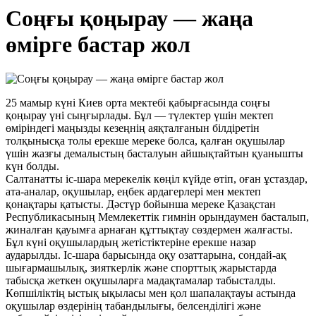
Соңғы қоңырау — жаңа
өмірге бастар жол
25 мамыр күні Киев орта мектебі қабырғасында соңғы
қоңырау үні сыңғырлады. Бұл — түлектер үшін мектеп
өміріндегі маңызды кезеңнің аяқталғанын білдіретін
толқынысқа толы ерекше мереке болса, қалған оқушылар
үшін жазғы демалыстың басталуын айшықтайтын қуанышты
күн болды.
Салтанатты іс-шара мерекелік көңіл күйде өтіп, оған ұстаздар,
ата-аналар, оқушылар, еңбек ардагерлері мен мектеп
қонақтары қатысты. Дәстүр бойынша мереке Қазақстан
Республикасының Мемлекеттік гимнін орындаумен басталып,
жиналған қауымға арнаған құттықтау сөздермен жалғасты.
Бұл күні оқушылардың жетістіктеріне ерекше назар
аударылды. Іс-шара барысында оқу озаттарына, сондай-ақ
шығармашылық, зияткерлік және спорттық жарыстарда
табысқа жеткен оқушыларға мадақтамалар табысталды.
Көпшіліктің ыстық ықыласы мен қол шапалақтауы астында
оқушылар өздерінің табандылығы, белсенділігі және