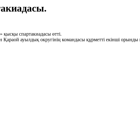
акиадасы.
 қысқы спартакиадасы өтті.
араой ауылдық округінің командасы құрметті екінші орынды и