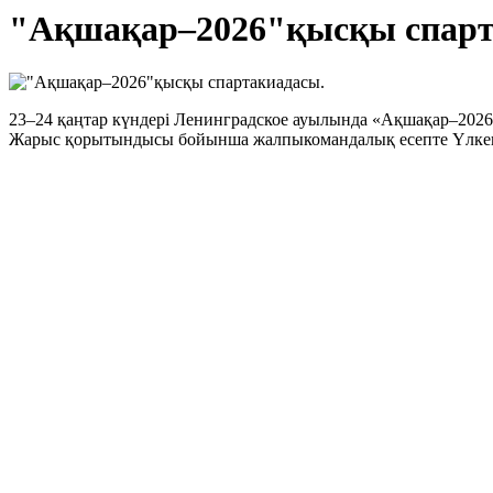
"Ақшақар–2026"қысқы спарт
23–24 қаңтар күндері Ленинградское ауылында «Ақшақар–2026»
Жарыс қорытындысы бойынша жалпыкомандалық есепте Үлкен Қ