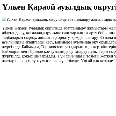
Үлкен Қараой ауылдық округ
Үлкен Қараой ауылдық округінде абаттандыру жұмыстары жалғ
абаттандыру, көгалдандыру және санитарлық тазарту бойынша 
таңбаларын сырлау, аншлагтар орнату, қожды шығару, 35 дана 
ауылындағы ағаштарды кесу, Баймырза ауылында оқу орындарын
жүргізілді. Баймырза, Горьковское ауылдарының ескерткіштері
Баймырза мен Горьковское ауылында су тазарту пункттерін сыр
жүргізілді, қоқыс шығарылды. 1 үй санындағы тозығы жеткен 
жастар паркін салу жұмыстары жүргізілуде. Үш айлық кезінде 12 