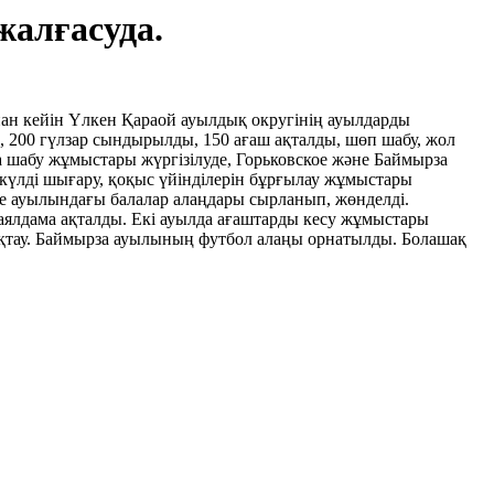
алғасуда.
нан кейін Үлкен Қараой ауылдық округінің ауылдарды
, 200 гүлзар сындырылды, 150 ағаш ақталды, шөп шабу, жол
а шабу жұмыстары жүргізілуде, Горьковское және Баймырза
күлді шығару, қоқыс үйінділерін бұрғылау жұмыстары
кое ауылындағы балалар алаңдары сырланып, жөнделді.
 аялдама ақталды. Екі ауылда ағаштарды кесу жұмыстары
ақтау. Баймырза ауылының футбол алаңы орнатылды. Болашақ