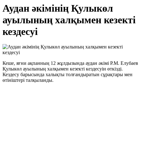
Аудан әкімінің Қулыкөл
ауылының халқымен кезекті
кездесуі
Кеше, яғни ақпанның 12 жұлдызында аудан әкімі Р.М. Елубаев
Қулыкөл ауылының халқымен кезекті кездесуін өткізді.
Кездесу барысында халықты толғандыратын сұрақтары мен
өтініштері талқыланды.