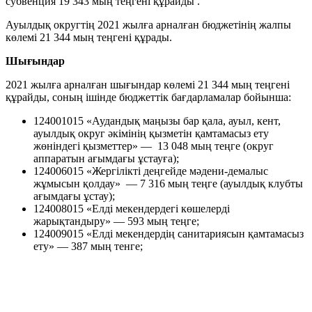
субвенция 19 343 мың теңгенi құрайды .
Ауылдық округтiң 2021 жылға арналған бюджетiнiң жалпы
көлемi 21 344 мың теңгенi құрады.
Шығындар
2021 жылға арналған шығындар көлемi 21 344 мың теңгенi
құрайды, соның iшiнде бюджеттiк бағдарламалар бойынша:
124001015 «Аудандық маңызы бар қала, ауыл, кент,
ауылдық округ әкiмiнiң қызметiн қамтамасыз ету
жөнiндегi қызметтер» — 13 048 мың теңге (округ
аппаратын ағымдағы ұстауға);
124006015 «Жергiлiктi деңгейде мәдени-демалыс
жұмысын қолдау» — 7 316 мың теңге (ауылдық клубты
ағымдағы ұстау);
124008015 «Елдi мекендердегi көшелердi
жарықтандыру» — 593 мың теңге;
124009015 «Елдi мекендердiң санитариясын қамтамасыз
ету» — 387 мың тенге;