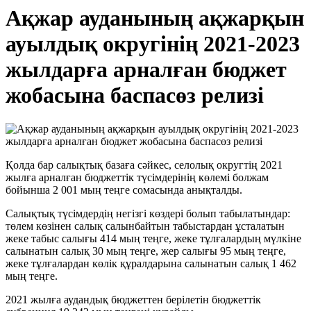
Ақжар ауданының ақжарқын
ауылдық округiнiң 2021-2023
жылдарға арналған бюджет
жобасына баспасөз релизi
Қолда бар салықтық базаға сәйкес, селолық округтiң 2021
жылға арналған бюджеттiк түсiмдерiнiң көлемi болжам
бойынша 2 001 мың теңге сомасында анықталды.
Салықтық түсiмдердiң негiзгi көздерi болып табылатындар:
төлем көзiнен салық салынбайтын табыстардан ұсталатын
жеке табыс салығы 414 мың теңге, жеке тұлғалардың мүлкiне
салынатын салық 30 мың теңге, жер салығы 95 мың теңге,
жеке тұлғалардан көлiк құралдарына салынатын салық 1 462
мың теңге.
2021 жылға аудандық бюджеттен берiлетiн бюджеттiк