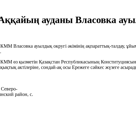
Аққайың ауданы Власовка ауыл
" КММ Власовка ауылдық округі әкімінің ақпараттық-талдау, ұ
.
" КММ өз қызметін Қазақстан Республикасының Конституциясына
-құқықтық актілеріне, сондай-ақ осы Ережеге сәйкес жүзеге асырад
 Северо-
нский район, с.