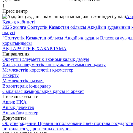
1
Пресс центр
Аққ
Құқық кабинеті
2025 жылға Солтүстік Қазақстан облысы Аққайың ауданының же
округі
"Солтүстік Қазақстан облысы Аққайың ауданы Власовка ауылды
қорытындысы
АҚПАРАТТЫҚ ХАБАРЛАМА
Направления
Округтің әлеуметтік-экономикалық дамуы
Халықты әлеуметтік қорғау және жұмыспен қамту
Мемлекеттік көрселетін қызметтер
Ескерту
Мемлекеттік қызмет
Волонтерлік іс-шаралар
Cыбайлас жемқорлыққа қарсы іс-әрекет
Полезные ссылки
Ашық НҚА
Ашық деректер
Ашық бюджеттер
Документы
Об утверждении Правил использования веб-портала государств
портала государственных закупок