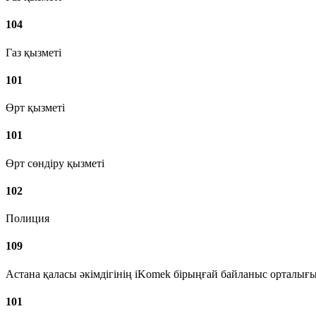
104
Газ қызметі
101
Өрт қызметі
101
Өрт сөндіру қызметі
102
Полиция
109
Астана қаласы әкімдігінің iKomek бірыңғай байланыс орталығ
101