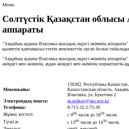
Меню
Солтүстік Қазақстан облысы 
аппараты
"Аққайың ауданы Власовка ауылдық округі әкімінің аппараты
қызметін қамтамасыз ететін мемлекеттік орган болып табылады
"Аққайың ауданы Власовка ауылдық округі әкімінің аппараты
әкімдігі мен әкімінің, аудан әкімдігі мен әкімінің нормативтік
150302, Республика Казахстан,
Мекенжайы:
Казахстанская область, Аккайы
Власовка, ул. Букетова 2
Электрондық пошта:
m.serikov@sko.gov.kz
Телефоны:
8-715-32-2-75-39
00
30
Жұмыс кестесі:
с 9
часов до 18
часов.
00
30
Түскі ас
с 13
часов до 14
часов.
Демалыс
сенбі, жексенбі