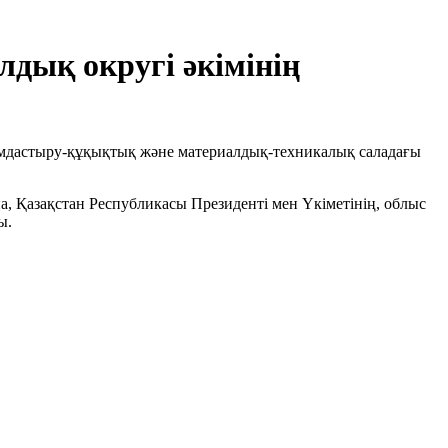
дық округі әкімінің
йымдастыру-құқықтық және материалдық-техникалық саладағы
, Қазақстан Республикасы Президенті мен Үкіметінің, облыс
ы.