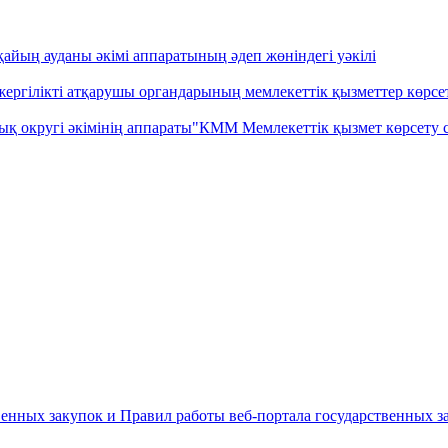
айың ауданы әкімі аппаратының әдеп жөніндегі уәкілі
ргілікті атқарушы органдарының мемлекеттік қызметтер көрсету
қ округі әкімінің аппараты"КММ Мемлекеттік қызмет көрсету с
енных закупок и Правил работы веб-портала государственных за