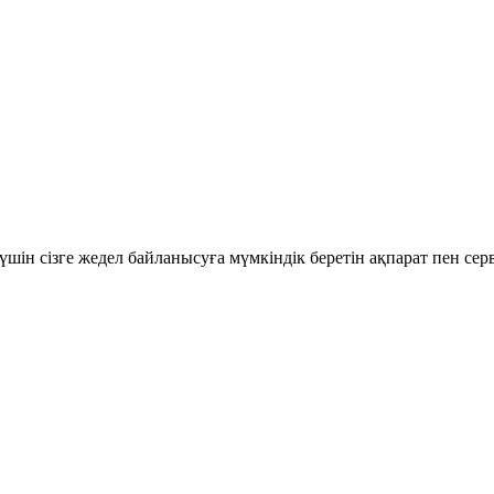
шін сізге жедел байланысуға мүмкіндік беретін ақпарат пен се