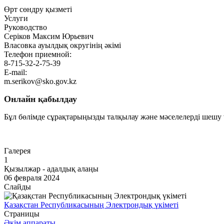
Өрт сөндру қызметі
Услуги
Руководство
Серіков Максим Юрьевич
Власовка ауылдық округінің әкімі
Телефон приемной:
8-715-32-2-75-39
E-mail:
m.serikov@sko.gov.kz
Онлайн қабылдау
Бұл бөлімде сұрақтарыңызды талқылау және мәселелерді шешу ү
Өту
Галерея
1
Қызылжар - адалдық алаңы
06 февраля 2024
Слайды
Қазақстан Республикасының Электрондық үкіметі
Страницы
Әкім аппараты