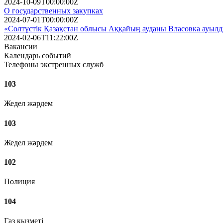
2024-10-09T00:00:00Z
О государственных закупках
2024-07-01T00:00:00Z
«Солтүстік Қазақстан облысы Аққайың ауданы Власовка ауылды
2024-02-06T11:22:00Z
Вакансии
Календарь событий
Телефоны экстренных служб
103
Жедел жәрдем
103
Жедел жәрдем
102
Полиция
104
Газ қызметі