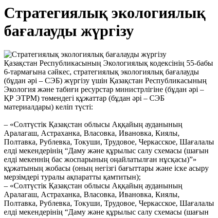
Стратегиялық экологиялық
бағалауды жүргізу
Қазақстан Республикасының Экологиялық кодексінің 55-бабы
6-тармағына сәйкес, стратегиялық экологиялық бағалауды
(бұдан әрі – СЭБ) жүргізу үшін Қазақстан Республикасының
Экология және табиғи ресурстар министрлігіне (бұдан әрі –
ҚР ЭТРМ) төмендегі құжаттар (бұдан әрі – СЭБ
материалдары) келіп түсті:
– «Солтүстік Қазақстан облысы Аққайың ауданының
Аралагаш, Астраханка, Власовка, Ивановка, Киялы,
Полтавка, Рублевка, Токуши, Трудовое, Черкасское, Шағалалы
елді мекендерінің “Даму және құрылыс салу схемасы (шағын
елді мекеннің бас жоспарының оңайлатылған нұсқасы)”»
құжатының жобасы (оның негізгі бағыттары және іске асыру
мерзімдері туралы ақпаратты қамтитын);
– «Солтүстік Қазақстан облысы Аққайың ауданының
Аралагаш, Астраханка, Власовка, Ивановка, Киялы,
Полтавка, Рублевка, Токуши, Трудовое, Черкасское, Шағалалы
елді мекендерінің “Даму және құрылыс салу схемасы (шағын