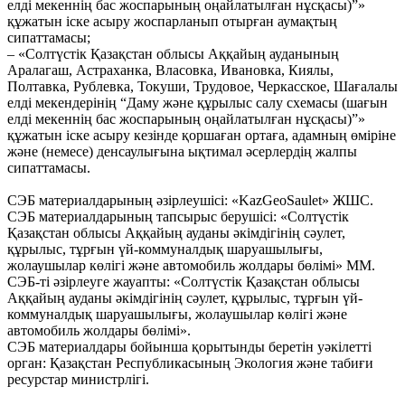
елді мекеннің бас жоспарының оңайлатылған нұсқасы)”»
құжатын іске асыру жоспарланып отырған аумақтың
сипаттамасы;
– «Солтүстік Қазақстан облысы Аққайың ауданының
Аралагаш, Астраханка, Власовка, Ивановка, Киялы,
Полтавка, Рублевка, Токуши, Трудовое, Черкасское, Шағалалы
елді мекендерінің “Даму және құрылыс салу схемасы (шағын
елді мекеннің бас жоспарының оңайлатылған нұсқасы)”»
құжатын іске асыру кезінде қоршаған ортаға, адамның өміріне
және (немесе) денсаулығына ықтимал әсерлердің жалпы
сипаттамасы.
СЭБ материалдарының әзірлеушісі: «KazGeoSaulet» ЖШС.
СЭБ материалдарының тапсырыс берушісі: «Солтүстік
Қазақстан облысы Аққайың ауданы әкімдігінің сәулет,
құрылыс, тұрғын үй-коммуналдық шаруашылығы,
жолаушылар көлігі және автомобиль жолдары бөлімі» ММ.
СЭБ-ті әзірлеуге жауапты: «Солтүстік Қазақстан облысы
Аққайың ауданы әкімдігінің сәулет, құрылыс, тұрғын үй-
коммуналдық шаруашылығы, жолаушылар көлігі және
автомобиль жолдары бөлімі».
СЭБ материалдары бойынша қорытынды беретін уәкілетті
орган: Қазақстан Республикасының Экология және табиғи
ресурстар министрлігі.