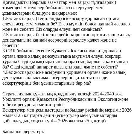
Қоғамдықты (барлық азаматтар мен заңды тұлғаларды)
төмендегі мәселелер бойынша өз ескертулері мен
ұсыныстарын білдіруге шақырамыз:
1.Бас жоспарды (Генпланды) іске асыру қоршаған ортаға
елеулі әсер етуі мүмкін бе? Егер мүмкін болса, қандай әсерлер
және не себепті Сіз оларды елеулі деп санайсыз?
2.Бас жоспарды бекіткенге дейін қоршаған ортаға және халық
денсаулығына қандай әсерлерді зерделеу қажет және не
себепті?
3.СЭБ бойынша есепте Құжатты іске асырудың қоршаған
ортаға және халық денсаулығына ықтимал елеулі әсерлері
туралы Сізді қызықтыратын ақпараттың барлығы қамтылған
ба? Сізді қандай ақпарат қызықтырады және не себепті?
4.Бас жоспарды іске асырудың қоршаған ортаға және халық
денсаулығына ықтимал әсерлеріне қатысты өзге де
ескертулеріңіз бен ұсыныстарыңыз бар ма?
Стратегиялық құжаттың қолданылу кезеңі: 2024–2040 жж.
Уәкілетті орган: Қазақстан Республикасының Экология және
табиғи ресурстар министрлігі.
Ескертулер мен ұсыныстарды қабылдау рәсімінің мерзімі: 2026
жылғы 25 қаңтарға дейін (ескертулер мен ұсыныстарды
қабылдаудың соңғы күні – 2026 жылғы 25 қаңтар).
Байланыс деректері: