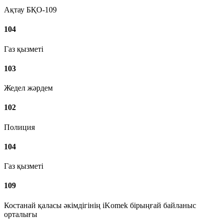
Ақтау БҚО-109
104
Газ қызметі
103
Жедел жәрдем
102
Полиция
104
Газ қызметі
109
Костанай қаласы әкімдігінің iKomek бірыңғай байланыс
орталығы