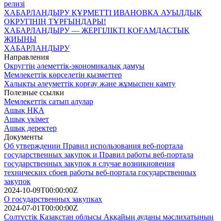
релизі
ХАБАРЛАНДЫРУ ҚҰРМЕТТI ИВАНОВКА АУЫЛДЫҚ
ОКРУГIНIҢ ТҰРҒЫНДАРЫ!
ХАБАРЛАНДЫРУ — ЖЕРГIЛIКТI ҚОҒАМДАСТЫҚ
ЖИЫНЫ
ХАБАРЛАНДЫРУ
Направления
Округтің әлеметтік-экономикалық дамуы
Мемлекеттік көрселетін қызметтер
Халықты әлеуметтік қорғау және жұмыспен қамту
Полезные ссылки
Мемлекеттік сатып алулар
Ашық НҚА
Ашық үкімет
Ашық деректер
Документы
Об утверждении Правил использования веб-портала
государственных закупок и Правил работы веб-портала
государственных закупок в случае возникновения
технических сбоев работы веб-портала государственных
закупок
2024-10-09T00:00:00Z
О государственных закупках
2024-07-01T00:00:00Z
Солтүстік Қазақстан облысы Аққайың ауданы мәслихатының