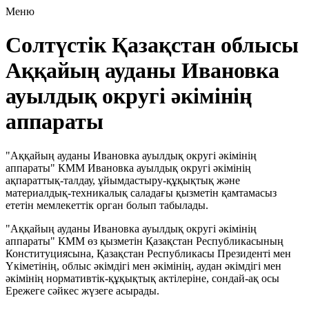
Меню
Солтүстік Қазақстан облысы
Аққайың ауданы Ивановка
ауылдық округі әкімінің
аппараты
"Аққайың ауданы Ивановка ауылдық округі әкімінің
аппараты" КММ Ивановка ауылдық округі әкімінің
ақпараттық-талдау, ұйымдастыру-құқықтық және
материалдық-техникалық саладағы қызметін қамтамасыз
ететін мемлекеттік орган болып табылады.
"Аққайың ауданы Ивановка ауылдық округі әкімінің
аппараты" КММ өз қызметін Қазақстан Республикасының
Конституциясына, Қазақстан Республикасы Президенті мен
Үкіметінің, облыс әкімдігі мен әкімінің, аудан әкімдігі мен
әкімінің нормативтік-құқықтық актілеріне, сондай-ақ осы
Ережеге сәйкес жүзеге асырады.