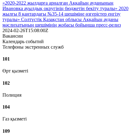
«2020-2022 жылдарға арналған Аққайың ауданының
Ивановка ауылдық округінің бюджетін бекіту туралы» 2020
жылғы 8 қантардағы №35-14 шешіміне өзгерістер енгізу
туралы» Солтүстік Қазақстан облысы Аққайың ауданы
мәслихатының шешімінің жобасы бойынша пресс-релиз
2024-02-26T15:08:00Z
Вакансии
Календарь событий
Телефоны экстренных служб
101
Өрт қызметі
102
Полиция
104
Газ қызметі
109