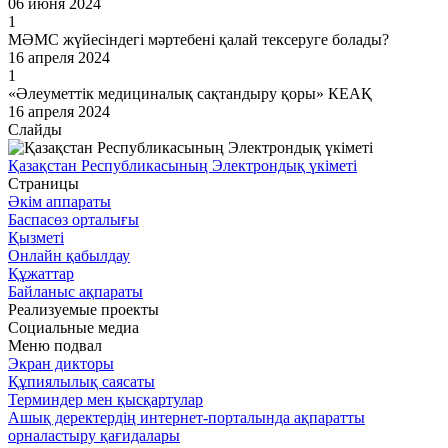
06 июня 2024
1
МӘМС жүйесіндегі мәртебені қалай тексеруге болады?
16 апреля 2024
1
«Әлеуметтік медициналық сақтандыру қоры» КЕАҚ
16 апреля 2024
Слайды
Қазақстан Республикасының Электрондық үкіметі
Страницы
Әкім аппараты
Баспасөз орталығы
Қызметі
Онлайн қабылдау
Құжаттар
Байланыс ақпараты
Реализуемые проекты
Социальные медиа
Меню подвал
Экран дикторы
Құпиялылық саясаты
Терминдер мен қысқартулар
Ашық деректердің интернет-порталында ақпаратты
орналастыру қағидалары