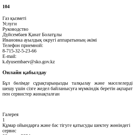
104
Газ қызметі
Услуги
Руководство
Дүйсембаев Қанат Болатұлы
Ивановка ауылдық округі аппаратының әкімі
Телефон приемной:
8-715-32-5-23-66
E-mail:
k.dyusembaev@sko.gov.kz
Онлайн қабылдау
Бұл бөлімде сұрақтарыңызды талқылау және мәселелерді
шешу үшін сізге жедел байланысуға мүмкіндік беретін ақпарат
пен сервистер жинақталған
Өту
Галерея
1
Құмар ойындарға және бәс тігуге қатысуды шектеу жөніндегі
сервис