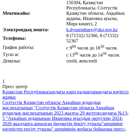
150304, Қазақстан
Республикасы, Солтүстік
Мекенжайы:
Қазақстан облысы, Аққайың
ауданы, Ивановка ауылы,
Мира көшесі, 2
Электрондық пошта:
k.dyusembaev@sko.gov.kz
8 (71532) 52366, 8 (71532)
Телефоны:
52367
00
30
График работы:
с 9
часов до 18
часов.
00
30
Түскі ас
с 13
часов до 14
часов.
Демалыс
сенбі, жексенбі
1
Пресс центр
Қазақстан Республикасындағы кәріз құдықтарындағы қауіпсіз
жұмыс
Солтүстік Қазақстан облысы Аққайың аудандық
мәслихатының "Солтүстік Қазақстан облысы Аққайың
аудандық мәслихатының 2023 жылғы 29 желтоқсандағы №13-
5 "Аққайың ауданының Ивановка ауылдық округінің 2024-
2026 жылдарға арналған бюджетін бекіту туралы"шешіміне
өзгерістер енгізу туралы" шешімінің жобасы бойынша пресс-