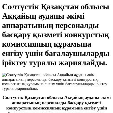
Солтүстік Қазақстан облысы
Аққайың ауданы әкімі
аппаратының персоналды
басқару қызметі конкурстық
комиссияның құрамына
енгізу үшін бағалаушыларды
іріктеу туралы жариялайды.
Солтүстік Қазақстан облысы Аққайың ауданы әкімі
аппаратының персоналды басқару қызметі
конкурстық комиссияның құрамына енгізу үшін