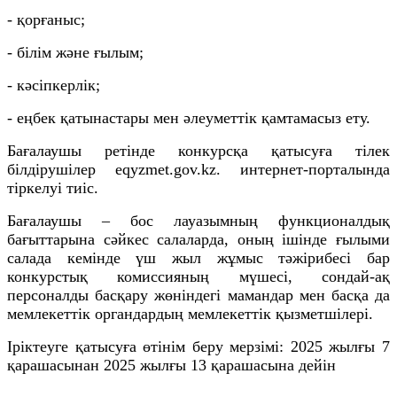
- қорғаныс;
- білім және ғылым;
- кәсіпкерлік;
- еңбек қатынастары мен әлеуметтік қамтамасыз ету.
Бағалаушы ретінде конкурсқа қатысуға тілек
білдірушілер eqyzmet.gov.kz. интернет-порталында
тіркелуі тиіс.
Бағалаушы – бос лауазымның функционалдық
бағыттарына сәйкес салаларда, оның ішінде ғылыми
салада кемінде үш жыл жұмыс тәжірибесі бар
конкурстық комиссияның мүшесі, сондай-ақ
персоналды басқару жөніндегі мамандар мен басқа да
мемлекеттік органдардың мемлекеттік қызметшілері.
Іріктеуге қатысуға өтінім беру мерзімі: 2025 жылғы 7
қарашасынан 2025 жылғы 13 қарашасына дейін