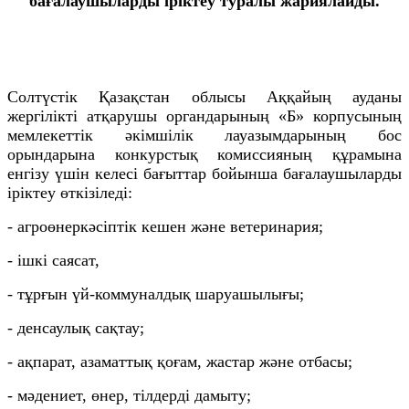
бағалаушыларды іріктеу туралы жариялайды.
Солтүстік Қазақстан облысы Аққайың ауданы
жергілікті атқарушы органдарының «Б» корпусының
мемлекеттік әкімшілік лауазымдарының бос
орындарына конкурстық комиссияның құрамына
енгізу үшін келесі бағыттар бойынша бағалаушыларды
іріктеу өткізіледі:
- агроөнеркәсіптік кешен және ветеринария;
- ішкі саясат,
- тұрғын үй-коммуналдық шаруашылығы;
- денсаулық сақтау;
- ақпарат, азаматтық қоғам, жастар және отбасы;
- мәдениет, өнер, тілдерді дамыту;