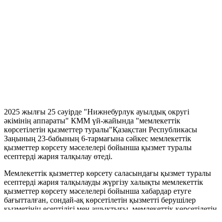
2025 жылғы 25 сәуірде "Нижнебурлук ауылдық округі
әкімінің аппараты" КММ үй-жайында "мемлекеттік
көрсетілетін қызметтер туралы"Қазақстан Республикасы
Заңының 23-бабының 6-тармағына сәйкес мемлекеттік
қызметтер көрсету мәселелері бойынша қызмет туралы
есептерді жария талқылау өтеді.
Мемлекеттік қызметтер көрсету саласындағы қызмет туралы
есептерді жария талқылауды жүргізу халықты мемлекеттік
қызметтер көрсету мәселелері бойынша хабардар етуге
бағытталған, сондай-ақ көрсетілетін қызметті берушілер
қызметінің есептілігі мен ашықтығы, мемлекеттік көрсетілетін
қызметтердің сапасы мен қолжетімділігі, мемлекеттік