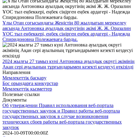
Ұлы Отан соғысындағы Жеңістің 80 жылдығын мерекелеу
аясында Антоновка ауылдық округінің әкімі Ж. Ж. Оразалин
ҰОС тыл еңбеккері, еңбек сіңірген еңбек ардагері - Надежда
Спиридоновна Полежаеваға барды.
2024 жылғы 27 тамыз күні Антоновка ауылдық округі әкімінің
Ақан сері ауылының тұрғындарымен кезекті кездесуі өткізілді
Направления
Мемлекеттік басқару
Бос орындарға конкурстар
Мемлекеттік қызметтер
Полезные ссылки
Документы
Об утверждении Правил использования веб-портала
государственных закупок и Правил работы веб-портала
государственных закупок в случае возникновения
технических сбоев работы веб-портала государственных
закупок
2024-10-09T00:00:00Z