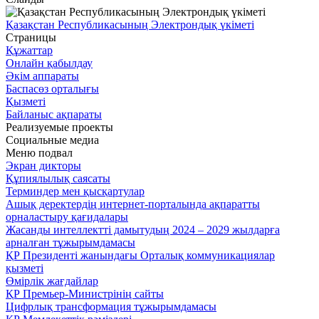
Қазақстан Республикасының Электрондық үкіметі
Страницы
Құжаттар
Онлайн қабылдау
Әкім аппараты
Баспасөз орталығы
Қызметі
Байланыс ақпараты
Реализуемые проекты
Социальные медиа
Меню подвал
Экран дикторы
Құпиялылық саясаты
Терминдер мен қысқартулар
Ашық деректердің интернет-порталында ақпаратты
орналастыру қағидалары
Жасанды интеллектті дамытудың 2024 – 2029 жылдарға
арналған тұжырымдамасы
ҚР Президенті жанындағы Орталық коммуникациялар
қызметі
Өмірлік жағдайлар
ҚР Премьер-Министрінің сайты
Цифрлық трансформация тұжырымдамасы