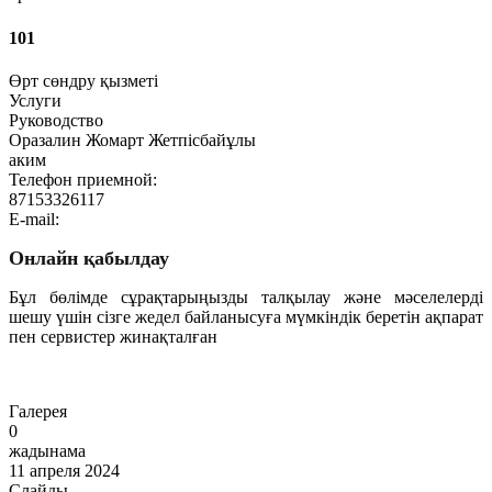
101
Өрт сөндру қызметі
Услуги
Руководство
Оразалин Жомарт Жетпісбайұлы
аким
Телефон приемной:
87153326117
E-mail:
Онлайн қабылдау
Бұл бөлімде сұрақтарыңызды талқылау және мәселелерді
шешу үшін сізге жедел байланысуға мүмкіндік беретін ақпарат
пен сервистер жинақталған
Өту
Галерея
0
жадынама
11 апреля 2024
Слайды