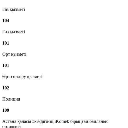
Газ қызметі
104
Газ қызметі
101
Өрт қызметі
101
Өрт сөндіру қызметі
102
Полиция
109
Астана қаласы әкімдігінің iKomek бірыңғай байланыс
орталығы