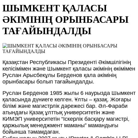
ШЫМКЕНТ ҚАЛАСЫ
ӘКІМІНІҢ ОРЫНБАСАРЫ
ТАҒАЙЫНДАЛДЫ
Қазақстан Республикасы Президенті Әкімшілігінің
келісімімен және Шымкент қаласы әкімінің өкімімен
Руслан Арысбекұлы Берденов қала әкімінің
орынбасары болып тағайындалды.
Руслан Берденов 1985 жылы 6 наурызда Шымкент
қаласында дүниеге келген. Ұлты – қазақ. Жоғары
білімі және магистрлік дәрежесі бар. Әл-Фараби
атындағы Қазақ ұлттық университетін және
КИМЭП университетін “Іскерлік басқару магистрі,
қаржылық менеджмент маманы” мамандығы
бойынша тәмамдаған.