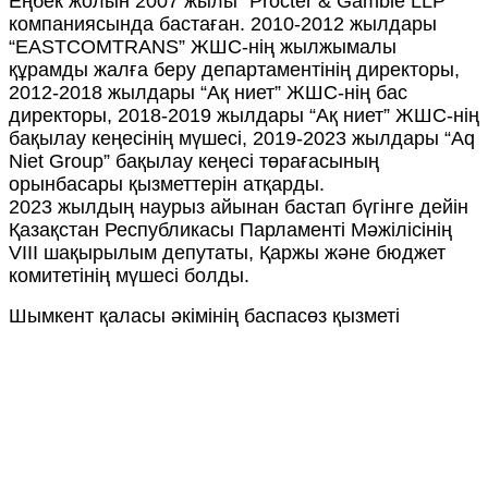
Еңбек жолын 2007 жылы “Procter & Gamble LLP”
компаниясында бастаған. 2010-2012 жылдары
“EASTCOMTRANS” ЖШС-нің жылжымалы
құрамды жалға беру департаментінің директоры,
2012-2018 жылдары “Ақ ниет” ЖШС-нің бас
директоры, 2018-2019 жылдары “Ақ ниет” ЖШС-нің
бақылау кеңесінің мүшесі, 2019-2023 жылдары “Aq
Niet Group” бақылау кеңесі төрағасының
орынбасары қызметтерін атқарды.
2023 жылдың наурыз айынан бастап бүгінге дейін
Қазақстан Республикасы Парламенті Мәжілісінің
VIII шақырылым депутаты, Қаржы және бюджет
комитетінің мүшесі болды.
Шымкент қаласы әкімінің баспасөз қызметі