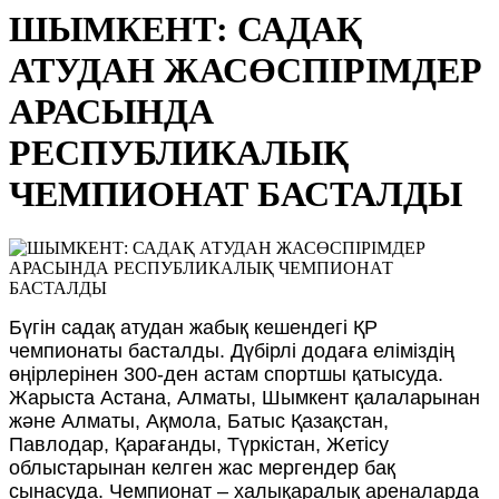
ШЫМКЕНТ: САДАҚ
АТУДАН ЖАСӨСПІРІМДЕР
АРАСЫНДА
РЕСПУБЛИКАЛЫҚ
ЧЕМПИОНАТ БАСТАЛДЫ
Бүгін садақ атудан жабық кешендегі ҚР
чемпионаты басталды. Дүбірлі додаға еліміздің
өңірлерінен 300-ден астам спортшы қатысуда.
Жарыста Астана, Алматы, Шымкент қалаларынан
және Алматы, Ақмола, Батыс Қазақстан,
Павлодар, Қарағанды, Түркістан, Жетісу
облыстарынан келген жас мергендер бақ
сынасуда. Чемпионат – халықаралық ареналарда