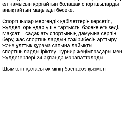
ел намысын қорғайтын болашақ спортшыларды
анықтайтын маңызды бәсеке.
Спортшылар мергендік қабілеттерін көрсетіп,
жүлделі орындар үшін тартысты бәсеке өткізеді.
Мақсат – садақ ату спортының дамуына серпін
беру, жас спортшылардың тәжірибесін арттыру
және ұлттық құрама сапына лайықты
спортшыларды іріктеу. Турнир жеңімпаздары мен
жүлдегерлері 24 ақпанда марапатталады.
Шымкент қаласы әкімінің баспасөз қызметі