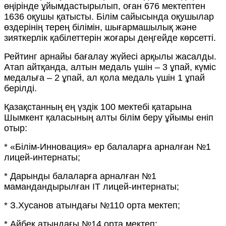
өңірінде ұйымдастырылып, оған 676 мектептен
1636 оқушы қатысты. Білім сайысында оқушылар
өздерінің терең білімін, шығармашылық және
зияткерлік қабілеттерін жоғары деңгейде көрсетті.
Рейтинг арнайы бағалау жүйесі арқылы жасалды.
Атап айтқанда, алтын медаль үшін – 3 ұпай, күміс
медальға – 2 ұпай, ал қола медаль үшін 1 ұпай
берілді.
Қазақстанның ең үздік 100 мектебі қатарына
Шымкент қаласының алты білім беру ұйымы еніп
отыр:
* «Білім-Инновация» ер балаларға арналған №1
лицей-интернаты;
* Дарынды балаларға арналған №1
мамандандырылған ІТ лицей-интернаты;
* З.Хусанов атындағы №110 орта мектеп;
* Айбек атындағы №14 орта мектеп;