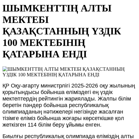
ШЫМКЕНТТІҢ АЛТЫ
МЕКТЕБІ
ҚАЗАҚСТАННЫҢ ҮЗДІК
100 МЕКТЕБІНІҢ
ҚАТАРЫНА ЕНДІ
ҚР Оқу-ағарту министрлігі 2025-2026 оқу жылының
қорытындысы бойынша еліміздегі ең үздік
мектептердің рейтингін жариялады. Жалпы білім
беретін пәндер бойынша республикалық
олимпиаданың нәтижелері негізінде жасалған
тізімге еліміз бойынша жоғары көрсеткішке қол
жеткізген 114 білім беру ұйымы енген.
Биылғы республикалық олимпиада еліміздің алты