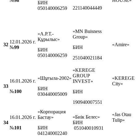
№
98
HOUSE»
БИН
221140044449
050140006259
«MN Buisness
«А.Р.Т.-
Group»
Құрылыс»
12.01.2026 г.
32
«Amire»
№
99
БИН
БИН
050140006259
251040021184
«KEREGE
GROUP
«Шұғыла-2002»
«KEREGE
16.01.2026 г.
INVEST»
City»
33
БИН
№
100
БИН
030440005009
190940007551
«Корпорация
«Jas Otau
«Биік Белес»
16.01.2026 г.
Бастау»
Tulip»
34
БИН
№
101
БИН
051040010931
041240002240