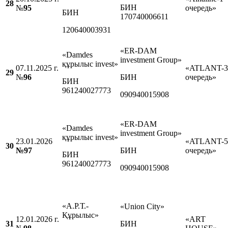
28
БИН
№
95
очередь»
БИН
170740006611
120640003931
«ER-DAM
«Damdes
investment Group»
құрылыс invest»
07.11.2025 г.
«ATLANT-3
29
№
96
БИН
очередь»
БИН
961240027773
090940015908
«ER-DAM
«Damdes
investment Group»
құрылыс invest»
23.01.2026
«ATLANT-5
30
№97
БИН
очередь»
БИН
961240027773
090940015908
«А.Р.Т.-
«Union City»
Құрылыс»
12.01.2026 г.
«ART
31
БИН