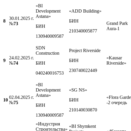
«BI
Development
«ADD Building»
Astana»
30.01.2025 г.
8
БИН
Grand Park
№
7
3
БИН
Aura-1
210340005877
130940009587
SDN
Project Riverside
Construction
24.02.2025 г.
«Kausar
9
БИН
№
7
4
БИН
Riverside»
230740022449
040240016753
«BI
Development
«SG NS»
Astana»
02.04.2025 г.
«Flora Gard
10
БИН
№
7
5
-2 очередь
БИН
210140030870
130940009587
«Индустрия
«BI Shymkent
Строительства»