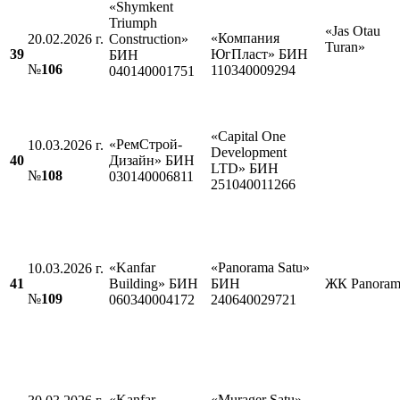
«Shymkent
Triumph
«Jas Otau
«Компания
20.02.2026 г.
Construction»
Turan»
39
ЮгПласт» БИН
БИН
№
106
110340009294
040140001751
«Capital One
«РемСтрой-
10.03.2026 г.
Development
40
Дизайн» БИН
LTD» БИН
№
108
030140006811
251040011266
«Kanfar
«Panorama Satu»
10.03.2026 г.
41
Building» БИН
БИН
ЖК Panoram
№
109
060340004172
240640029721
«Kanfar
«Murager Satu»