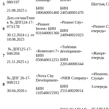
080/197
5
Шаттық С
БИН
БИН
21.08.2025 г.
180640001460
240540001470
Доп.соглашTние
к № ДПГ(24-17-
«Pioneer City»
«Pioneer
«Pioneer C
073/178
6
Invest» БИН
БИН
очередь»
931040001360
30.12.2024 г.) от
240940021023
18.08.2025
«Turkistan
№ ДПГ(25-17-
«Композит-7»
development»
«Жанұя
046/204
7
БИН
очередь
БИН
050640012251
21.11.2025 г.)
220140006344
«4Seasons.
«Nova City
№ ДПГ 26-17-
«NRB Company»
Crystal»
Development»
008/212
8
БИН
3-очередь
БИН
30.04.2026 г.
251140029014
110540015593