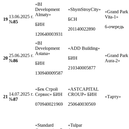
«BI
Development
«ShymStroyCity»
«Grand Park
Almaty»
13.06.2025 г.
Vita-1»
19
БСН
№
85
БИН
6-очередь
201140022890
120640003931
«BI
Development
«ADD Building»
Astana»
25.06.2025 г.
«Grand Park
20
БИН
№
86
Aura-2»
БИН
210340005877
130940009587
«Бек Строй
«ASTСAPITAL
14.07.2025 г.
Сервис» БИН
CROUP» БИН
21
«Тарту»
№
87
070940021969
250640030569
«Standard
«Tulpar