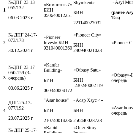
№ДПГ-23-13-
«Asyl Mur
Shymkent»
«Композит-7»
055/132
1
БИН
(ранее
Asy
БИН
050640012251
06.03.2023 г.
Tas
)
221140027032
№ ДПГ 24-17-
«Pioneer City»
«Pioneer
073/178
2
Invest» БИН
«Pioneer C
БИН
931040001360
30.12.2024 г.
240940021023
«Kanfar
№ДПГ-23-17-
«Otbasy Satu»
Building»
050-159 (3-
«Otbasy»-I
3
очередь)
БИН
БИН
очередь
230240002119
03.06.2025 г.
060340004172
"Asar house"
«Асар Хаус-4»
ДПГ-25-17-
«Asar hous
077/192
4
БИН
БИН
очередь
23.07.2025 г.
210740014236
250440028728
«Rapid
«Oner Stroy
№ ДПГ 25-17-
Building»
Invest»