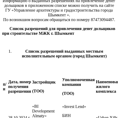
Информацию о выданных разрешениях на привлечение денег
дольщиков в приложенном списке можно получить на сайте
ГУ «Управление архитектуры и градостроительства города
Шымкент ».
По возникшим вопросам обращаться по номеру 87473094487.
Список разрешений для привлечения денег дольщиков
при строительстве МЖК г. Шымкент
Список разрешений выданных местным
исполнительным органом
(город Шымкент)
Уполномоченная
Дата, номер
Наименова
Застройщик
п/
компания
получения
жилого
н
(ТОО)
разрешения
комплекса
(ТОО)
«BI
«Invest Lend»
Development
БИН
Almaty»
28.10.2024 г.
«Urban Xills