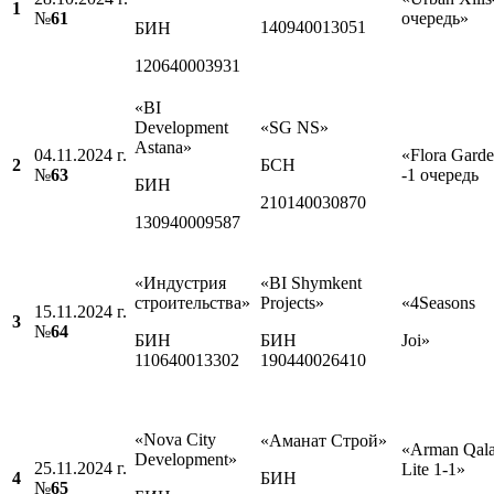
1
№
61
очередь»
140940013051
БИН
120640003931
«BI
Development
«SG NS»
Astana»
04.11.2024 г.
«Flora Gard
2
БСН
№
63
-1 очередь
БИН
210140030870
130940009587
«Индустрия
«BI Shymkent
строительства»
Projects»
«4Seasons
15.11.2024 г.
3
№
64
БИН
БИН
Joi»
110640013302
190440026410
«Nova City
«Аманат Строй»
«Arman Qal
Development»
25.11.2024 г.
Lite 1-1»
4
БИН
№
6
5