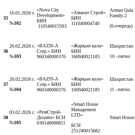
«Nova City
Arman Qala
«Аманат Строй»
16.01.2026 г.
Development»
Family-2
35
БИН
БИН
№
102
111040004740
(6-очередь)
110540015593
«BAZIS-A
«Жарқын қала»
20.02.2026 г.
Шахристан
36
Corp.» БИН
БИН
№
103
10 –пятно
960340000376
160940021185
«BAZIS-A
«Жарқын қала»
20.02.2026 г.
Шахристан
37
Corp.» БИН
БИН
№
104
11 –пятно
960340000376
160940021185
«Smart House
Management
«РемСтрой-
03.02.2026 г.
LTD»
38
Дизайн» БСН
Smart House
№
105
030140006811
БСН
251240015682