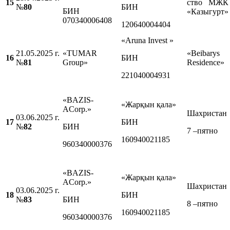
15
ство МЖК
№
80
БИН
БИН
«Казыгурт»
070340006408
120640004404
«Aruna Invest »
21.05.2025 г.
«TUMAR
«Beibarys
16
БИН
№
81
Group»
Residence»
221040004931
«BAZIS-
«Жарқын қала»
АCorp.»
Шахристан
03.06.2025 г.
17
БИН
№
82
БИН
7 –пятно
160940021185
960340000376
«BAZIS-
«Жарқын қала»
АCorp.»
Шахристан
03.06.2025 г.
18
БИН
№
83
БИН
8 –пятно
160940021185
960340000376