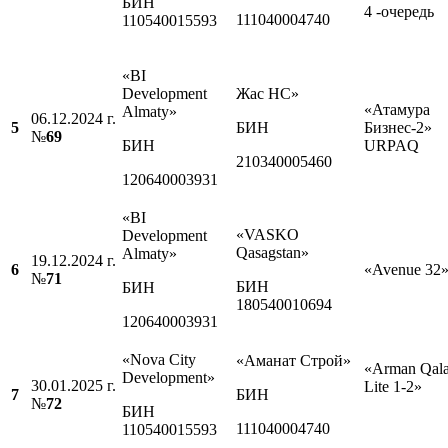
БИН
4 -очередь
111040004740
110540015593
«BI
Development
Жас НС»
«Атамура
Almaty»
06.12.2024 г.
5
БИН
Бизнес-2»
№
69
БИН
URPAQ
210340005460
120640003931
«BI
«VASKO
Development
Qasagstan»
Almaty»
19.12.2024 г.
6
«Avenue 32
№
71
БИН
БИН
180540010694
120640003931
«Nova City
«Аманат Строй»
«Arman Qal
Development»
30.01.2025 г.
Lite 1-2»
7
БИН
№
7
2
БИН
111040004740
110540015593