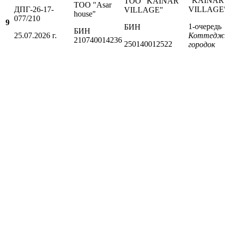
"KAINAR
ТОО "KAINAR
ТОО "Asar
ДПГ-26-17-
VILLAGE
VILLAGE"
house"
077/210
9
1-очередь
БИН
БИН
25.07.2026 г.
Коттедж
210740014236
250140012522
городок