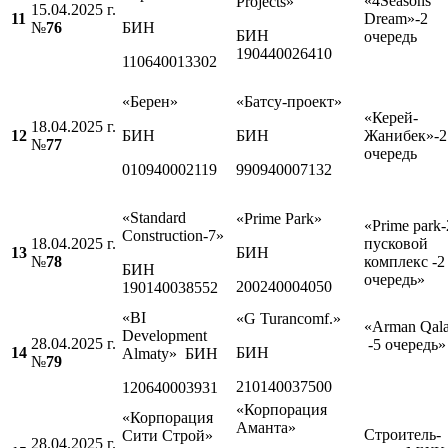
«4Seasons
Projects»
15.04.2025 г.
11
Dream»-2
№
76
БИН
БИН
очередь
190440026410
110640013302
«Берен»
«Батсу-проект»
«Керей-
18.04.2025 г.
12
БИН
БИН
Жанибек»-2
№
7
7
очередь
010940002119
990940007132
«Standard
«Prime Park»
«Prime park-
Construction-7»
18.04.2025 г.
пусковой
13
БИН
№
7
8
комплекс -2
БИН
очередь»
200240004050
190140038552
«BI
«G Turanсomf.»
«Arman Qal
Development
28.04.2025 г.
-5 очередь»
14
БИН
Almaty» БИН
№
7
9
210140037500
120640003931
«Корпорация
«Корпорация
Аманта»
Строитель-
Сити Строй»
28.04.2025 г.