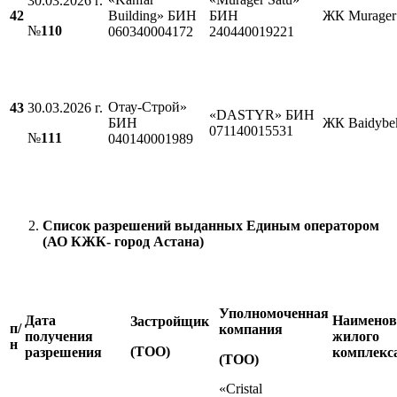
30.03.2026 г.
42
Building» БИН
БИН
ЖК Murager
№
110
060340004172
240440019221
Отау-Строй»
43
30.03.2026 г.
«DASTYR» БИН
БИН
ЖК Ваidybe
071140015531
№
111
040140001989
Список разрешений выданных Единым оператором
(АО КЖК- город Астана)
Уполномоченная
Дата
Наименов
Застройщик
п/
компания
получения
жилого
н
(ТОО)
разрешения
комплекс
(ТОО)
«Cristal