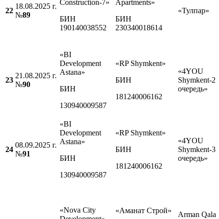
Construction-7»
Apartments»
18.08.2025 г.
22
«Тулпар»
№
8
9
БИН
БИН
190140038552
230340018614
«BI
Development
«RP Shymkent»
«4YOU
Astana»
21.08.2025 г.
23
БИН
Shymkent-2
№
90
БИН
очередь»
181240006162
130940009587
«BI
Development
«RP Shymkent»
«4YOU
Astana»
08.09.2025 г.
24
БИН
Shymkent-3
№
91
БИН
очередь»
181240006162
130940009587
«Nova City
«Аманат Строй»
Arman Qala
Development»