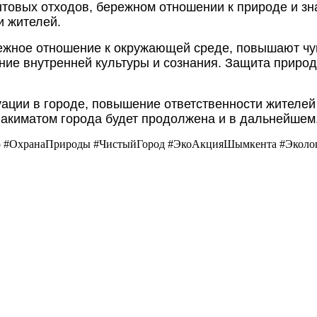
ытовых отходов, бережном отношении к природе и зн
и жителей.
ное отношение к окружающей среде, повышают чувс
ение внутренней культуры и сознания. Защита приро
туации в городе, повышение ответственности жителе
 акиматом города будет продолжена и в дальнейшем
о #ОхранаПрироды #ЧистыйГород #ЭкоАкцияШымкента #Эколог