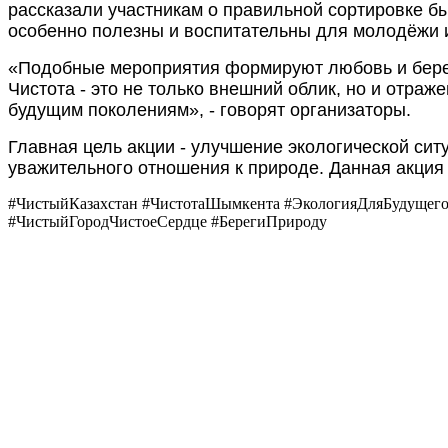
рассказали участникам о правильной сортировке б
особенно полезны и воспитательны для молодёжи 
«Подобные мероприятия формируют любовь и береж
Чистота - это не только внешний облик, но и отраж
будущим поколениям», - говорят организаторы.
Главная цель акции - улучшение экологической си
уважительного отношения к природе. Данная акция
#ЧистыйКазахстан #ЧистотаШымкента #ЭкологияДляБудущег
#ЧистыйГородЧистоеСердце #БерегиПрироду