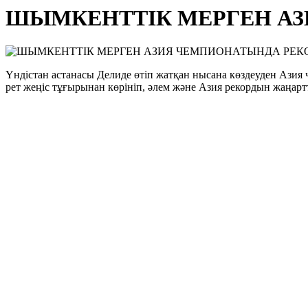
ШЫМКЕНТТІК МЕРГЕН АЗ
Үндістан астанасы Делиде өтіп жатқан нысана көздеуден Ази
рет жеңіс тұғырынан көрініп, әлем және Азия рекордын жаңарт