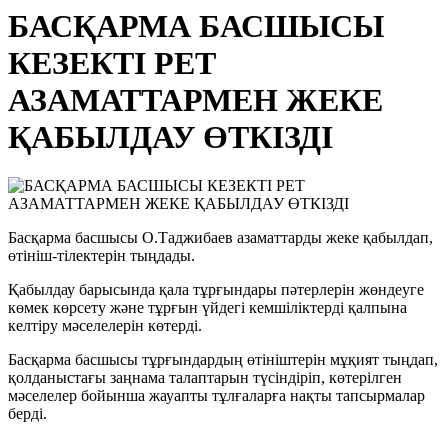
БАСҚАРМА БАСШЫСЫ
КЕЗЕКТІ РЕТ
АЗАМАТТАРМЕН ЖЕКЕ
ҚАБЫЛДАУ ӨТКІЗДІ
Басқарма басшысы О.Таджибаев азаматтарды жеке қабылдап,
өтініш-тілектерін тыңдады.
Қабылдау барысында қала тұрғындары пәтерлерін жөндеуге
көмек көрсету және тұрғын үйдегі кемшіліктерді қалпына
келтіру мәселелерін көтерді.
Басқарма басшысы тұрғындардың өтініштерін мұқият тыңдап,
қолданыстағы заңнама талаптарын түсіндіріп, көтерілген
мәселелер бойынша жауапты тұлғаларға нақты тапсырмалар
берді.