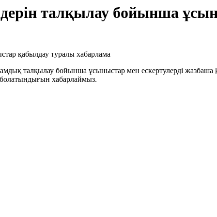
дерін талқылау бойынша ұсы
оғамдық талқылау бойынша ұсыныстар мен ескертулерді жазбаша
 болатындығын хабарлаймыз.