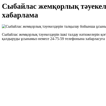
Сыбайлас жемқорлық тәуекел
хабарлама
Сыбайлас жемқорлық тәуекелдерін ішкі талдау нәтижелерін қ
қалдыруды ұсынамыз немесе 24-75-59 телефонына хабарласуға