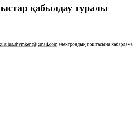
ныстар қабылдау туралы
kurulus.shymkent@gmail.com
электрондық поштасына хабарлама