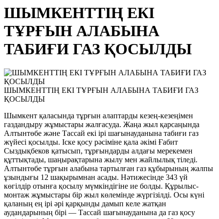
ШЫМКЕНТТІҢ ЕКІ
ТҰРҒЫН АЛАБЫНА
ТАБИҒИ ГАЗ ҚОСЫЛДЫ
ШЫМКЕНТТІҢ ЕКІ ТҰРҒЫН АЛАБЫНА ТАБИҒИ ГАЗ
ҚОСЫЛДЫ
Шымкент қаласында тұрғын алаптарды кезең-кезеңімен
газдандыру жұмыстары жалғасуда. Жаңа жыл қарсаңында
Алтынтөбе және Тассай екі ірі шағынауданына табиғи газ
жүйесі қосылды. Іске қосу рәсіміне қала әкімі Ғабит
Сыздықбеков қатысып, тұрғындарды алдағы мерекемен
құттықтады, шаңырақтарына жылу мен жайлылық тіледі.
Алтынтөбе тұрғын алабына тартылған газ құбырының жалпы
ұзындығы 12 шақырымнан асады. Нәтижесінде 343 үй
көгілдір отынға қосылу мүмкіндігіне ие болды. Құрылыс-
монтаж жұмыстары бір жыл көлемінде жүргізілді. Осы күні
қаланың ең ірі әрі қарқынды дамып келе жатқан
аудандарының бірі — Тассай шағынауданына да газ қосу