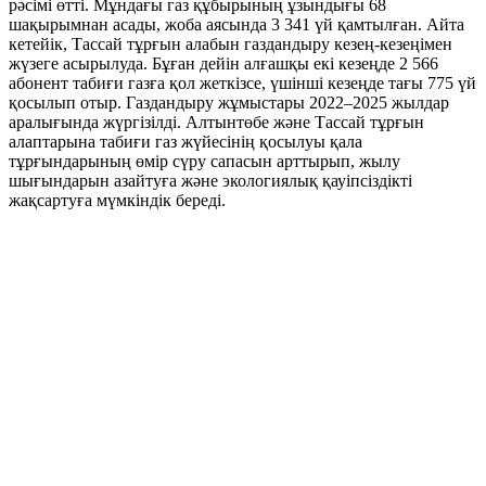
рәсімі өтті. Мұндағы газ құбырының ұзындығы 68
шақырымнан асады, жоба аясында 3 341 үй қамтылған. Айта
кетейік, Тассай тұрғын алабын газдандыру кезең-кезеңімен
жүзеге асырылуда. Бұған дейін алғашқы екі кезеңде 2 566
абонент табиғи газға қол жеткізсе, үшінші кезеңде тағы 775 үй
қосылып отыр. Газдандыру жұмыстары 2022–2025 жылдар
аралығында жүргізілді. Алтынтөбе және Тассай тұрғын
алаптарына табиғи газ жүйесінің қосылуы қала
тұрғындарының өмір сүру сапасын арттырып, жылу
шығындарын азайтуға және экологиялық қауіпсіздікті
жақсартуға мүмкіндік береді.